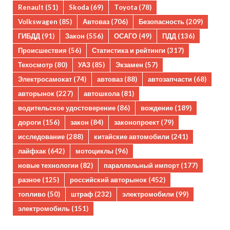
Renault
(51)
Skoda
(69)
Toyota
(78)
Volkswagen
(85)
Автоваз
(706)
Безопасность
(209)
ГИБДД
(91)
Закон
(556)
ОСАГО
(49)
ПДД
(136)
Происшествия
(56)
Статистика и рейтинги
(317)
Техосмотр
(80)
УАЗ
(85)
Экзамен
(57)
Электросамокат
(74)
автоваз
(88)
автозапчасти
(68)
авторынок
(227)
автошкола
(81)
водительское удостоверение
(86)
вождение
(189)
дороги
(156)
закон
(84)
законопроект
(79)
исследование
(288)
китайские автомобили
(241)
лайфхак
(642)
мотоциклы
(96)
новые технологии
(82)
параллельный импорт
(177)
разное
(125)
российский авторынок
(452)
топливо
(50)
штраф
(232)
электромобили
(99)
электромобиль
(151)