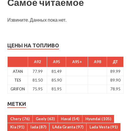
Самое читаемое
Извините. Данных пока нет.
ЦЕНЫ НА ТОПЛИВО
A92
A95
A95+
A98
ДТ
ATAN
77.99
81.49
89.99
TES
81.50
85.90
89.90
GRIFON
75.95
81.95
78.95
МЕТКИ
Chery
(76)
Geely
(63)
Haval
(54)
Hyundai
(105)
Kia
(91)
lada
(87)
LAda Granta
(97)
Lada Vesta
(91)