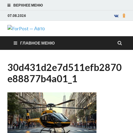
ВЕРХНЕЕ МЕНЮ
07.08.2026
ForPost —
ГЛАВНОЕ МЕНЮ
Авто
30d431d2e7d511efb2870
e88877b4a01_1