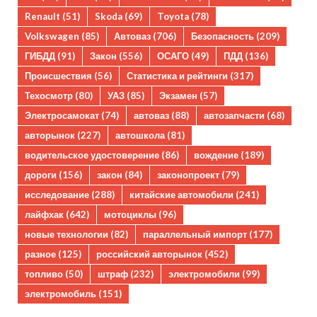
Renault
(51)
Skoda
(69)
Toyota
(78)
Volkswagen
(85)
Автоваз
(706)
Безопасность
(209)
ГИБДД
(91)
Закон
(556)
ОСАГО
(49)
ПДД
(136)
Происшествия
(56)
Статистика и рейтинги
(317)
Техосмотр
(80)
УАЗ
(85)
Экзамен
(57)
Электросамокат
(74)
автоваз
(88)
автозапчасти
(68)
авторынок
(227)
автошкола
(81)
водительское удостоверение
(86)
вождение
(189)
дороги
(156)
закон
(84)
законопроект
(79)
исследование
(288)
китайские автомобили
(241)
лайфхак
(642)
мотоциклы
(96)
новые технологии
(82)
параллельный импорт
(177)
разное
(125)
российский авторынок
(452)
топливо
(50)
штраф
(232)
электромобили
(99)
электромобиль
(151)