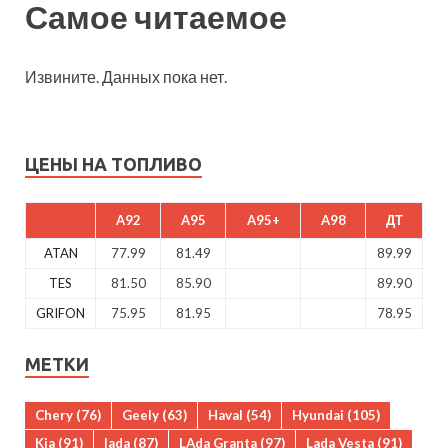
Самое читаемое
Извините. Данных пока нет.
ЦЕНЫ НА ТОПЛИВО
A92
A95
A95+
A98
ДТ
ATAN
77.99
81.49
89.99
TES
81.50
85.90
89.90
GRIFON
75.95
81.95
78.95
МЕТКИ
Chery
(76)
Geely
(63)
Haval
(54)
Hyundai
(105)
Kia
(91)
lada
(87)
LAda Granta
(97)
Lada Vesta
(91)