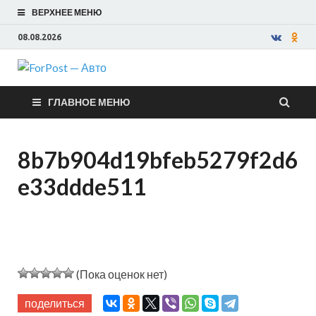
ВЕРХНЕЕ МЕНЮ
08.08.2026
ForPost —
ГЛАВНОЕ МЕНЮ
Авто
8b7b904d19bfeb5279f2d6
e33ddde511
(Пока оценок нет)
поделиться