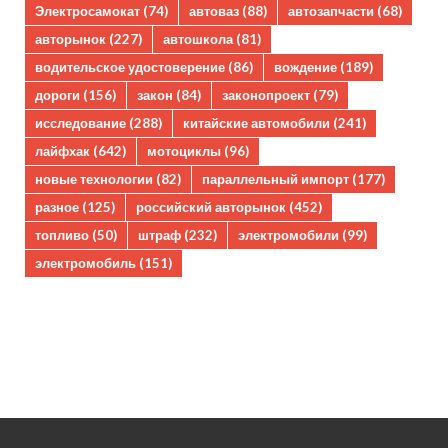
Электросамокат
(74)
автоваз
(88)
автозапчасти
(68)
авторынок
(227)
автошкола
(81)
водительское удостоверение
(86)
вождение
(189)
дороги
(156)
закон
(84)
законопроект
(79)
исследование
(288)
китайские автомобили
(241)
лайфхак
(642)
мотоциклы
(96)
новые технологии
(82)
параллельный импорт
(177)
разное
(125)
российский авторынок
(452)
топливо
(50)
штраф
(232)
электромобили
(99)
электромобиль
(151)