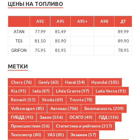
ЦЕНЫ НА ТОПЛИВО
A92
A95
A95+
A98
ДТ
ATAN
77.99
81.49
89.99
TES
81.50
85.90
89.90
GRIFON
75.95
81.95
78.95
МЕТКИ
Chery
(76)
Geely
(63)
Haval
(54)
Hyundai
(105)
Kia
(91)
lada
(87)
LAda Granta
(97)
Lada Vesta
(91)
Renault
(51)
Skoda
(69)
Toyota
(78)
Volkswagen
(85)
Автоваз
(706)
Безопасность
(209)
ГИБДД
(91)
Закон
(556)
ОСАГО
(49)
ПДД
(136)
Происшествия
(56)
Статистика и рейтинги
(317)
Техосмотр
(80)
УАЗ
(85)
Экзамен
(57)