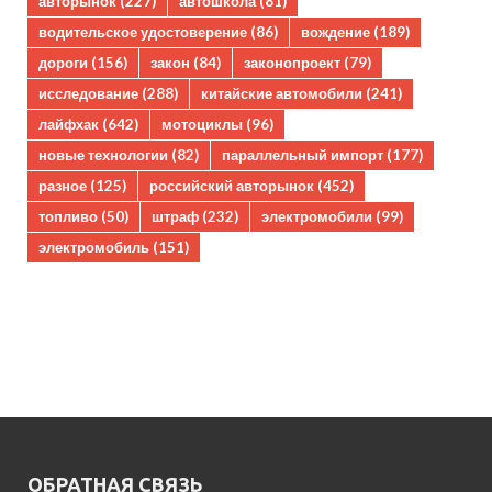
авторынок
(227)
автошкола
(81)
водительское удостоверение
(86)
вождение
(189)
дороги
(156)
закон
(84)
законопроект
(79)
исследование
(288)
китайские автомобили
(241)
лайфхак
(642)
мотоциклы
(96)
новые технологии
(82)
параллельный импорт
(177)
разное
(125)
российский авторынок
(452)
топливо
(50)
штраф
(232)
электромобили
(99)
электромобиль
(151)
ОБРАТНАЯ СВЯЗЬ