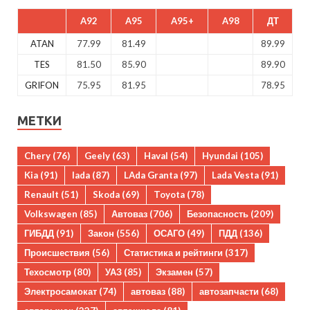
A92
A95
A95+
A98
ДТ
ATAN
77.99
81.49
89.99
TES
81.50
85.90
89.90
GRIFON
75.95
81.95
78.95
МЕТКИ
Chery
(76)
Geely
(63)
Haval
(54)
Hyundai
(105)
Kia
(91)
lada
(87)
LAda Granta
(97)
Lada Vesta
(91)
Renault
(51)
Skoda
(69)
Toyota
(78)
Volkswagen
(85)
Автоваз
(706)
Безопасность
(209)
ГИБДД
(91)
Закон
(556)
ОСАГО
(49)
ПДД
(136)
Происшествия
(56)
Статистика и рейтинги
(317)
Техосмотр
(80)
УАЗ
(85)
Экзамен
(57)
Электросамокат
(74)
автоваз
(88)
автозапчасти
(68)