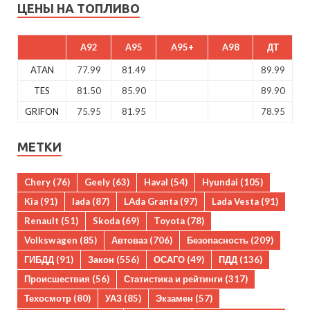
ЦЕНЫ НА ТОПЛИВО
A92
A95
A95+
A98
ДТ
ATAN
77.99
81.49
89.99
TES
81.50
85.90
89.90
GRIFON
75.95
81.95
78.95
МЕТКИ
Chery
(76)
Geely
(63)
Haval
(54)
Hyundai
(105)
Kia
(91)
lada
(87)
LAda Granta
(97)
Lada Vesta
(91)
Renault
(51)
Skoda
(69)
Toyota
(78)
Volkswagen
(85)
Автоваз
(706)
Безопасность
(209)
ГИБДД
(91)
Закон
(556)
ОСАГО
(49)
ПДД
(136)
Происшествия
(56)
Статистика и рейтинги
(317)
Техосмотр
(80)
УАЗ
(85)
Экзамен
(57)