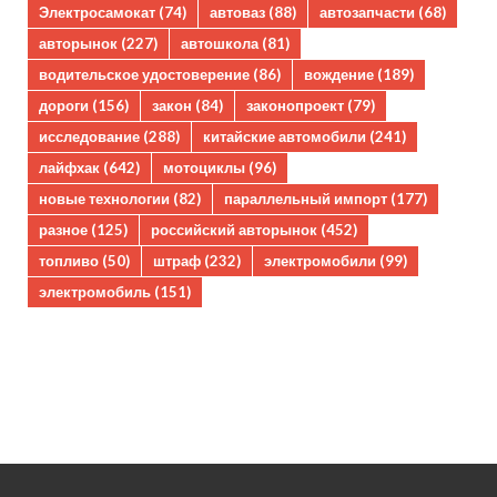
Электросамокат
(74)
автоваз
(88)
автозапчасти
(68)
авторынок
(227)
автошкола
(81)
водительское удостоверение
(86)
вождение
(189)
дороги
(156)
закон
(84)
законопроект
(79)
исследование
(288)
китайские автомобили
(241)
лайфхак
(642)
мотоциклы
(96)
новые технологии
(82)
параллельный импорт
(177)
разное
(125)
российский авторынок
(452)
топливо
(50)
штраф
(232)
электромобили
(99)
электромобиль
(151)