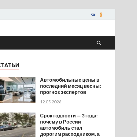
СТАТЬИ
Автомобильные цены в
последний месяц весны:
прогноз экспертов
12.05.2026
Срок годности — 3 года:
почему в России
автомобиль стал
дорогим расходником, а