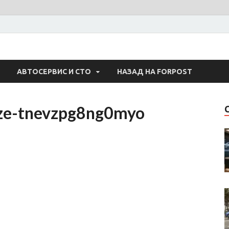
 Авто
АВТОСЕРВИС И СТО
НАЗАД НА FORPOST
ize-tnevzpg8ng0myo