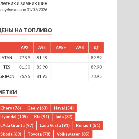
летних и зимних шин
опубликовано 31/07/2026
ЦЕНЫ НА ТОПЛИВО
A92
A95
A95+
A98
ДТ
ATAN
77.99
81.49
89.99
TES
81.50
85.90
89.90
GRIFON
75.95
81.95
78.95
МЕТКИ
Chery
(76)
Geely
(63)
Haval
(54)
Hyundai
(105)
Kia
(91)
lada
(87)
LAda Granta
(97)
Lada Vesta
(91)
Renault
(51)
Skoda
(69)
Toyota
(78)
Volkswagen
(85)