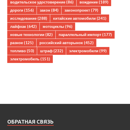
водительское удостоверение
(86)
вождение
(189)
дороги
(156)
закон
(84)
законопроект
(79)
исследование
(288)
китайские автомобили
(241)
лайфхак
(642)
мотоциклы
(96)
новые технологии
(82)
параллельный импорт
(177)
разное
(125)
российский авторынок
(452)
топливо
(50)
штраф
(232)
электромобили
(99)
электромобиль
(151)
ОБРАТНАЯ СВЯЗЬ