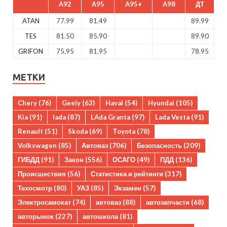
A92
A95
A95+
A98
ДТ
ATAN
77.99
81.49
89.99
TES
81.50
85.90
89.90
GRIFON
75.95
81.95
78.95
МЕТКИ
Chery
(76)
Geely
(63)
Haval
(54)
Hyundai
(105)
Kia
(91)
lada
(87)
LAda Granta
(97)
Lada Vesta
(91)
Renault
(51)
Skoda
(69)
Toyota
(78)
Volkswagen
(85)
Автоваз
(706)
Безопасность
(209)
ГИБДД
(91)
Закон
(556)
ОСАГО
(49)
ПДД
(136)
Происшествия
(56)
Статистика и рейтинги
(317)
Техосмотр
(80)
УАЗ
(85)
Экзамен
(57)
Электросамокат
(74)
автоваз
(88)
автозапчасти
(68)
авторынок
(227)
автошкола
(81)