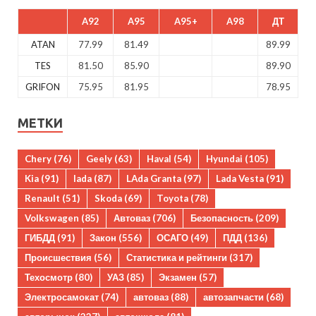
A92
A95
A95+
A98
ДТ
ATAN
77.99
81.49
89.99
TES
81.50
85.90
89.90
GRIFON
75.95
81.95
78.95
МЕТКИ
Chery
(76)
Geely
(63)
Haval
(54)
Hyundai
(105)
Kia
(91)
lada
(87)
LAda Granta
(97)
Lada Vesta
(91)
Renault
(51)
Skoda
(69)
Toyota
(78)
Volkswagen
(85)
Автоваз
(706)
Безопасность
(209)
ГИБДД
(91)
Закон
(556)
ОСАГО
(49)
ПДД
(136)
Происшествия
(56)
Статистика и рейтинги
(317)
Техосмотр
(80)
УАЗ
(85)
Экзамен
(57)
Электросамокат
(74)
автоваз
(88)
автозапчасти
(68)