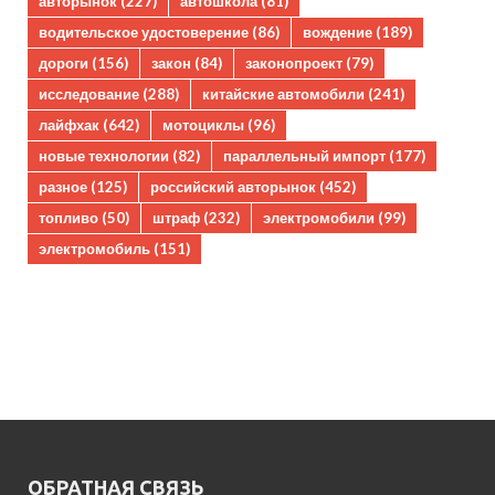
авторынок
(227)
автошкола
(81)
водительское удостоверение
(86)
вождение
(189)
дороги
(156)
закон
(84)
законопроект
(79)
исследование
(288)
китайские автомобили
(241)
лайфхак
(642)
мотоциклы
(96)
новые технологии
(82)
параллельный импорт
(177)
разное
(125)
российский авторынок
(452)
топливо
(50)
штраф
(232)
электромобили
(99)
электромобиль
(151)
ОБРАТНАЯ СВЯЗЬ