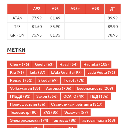
A92
A95
A95+
A98
ДТ
ATAN
77.99
81.49
89.99
TES
81.50
85.90
89.90
GRIFON
75.95
81.95
78.95
МЕТКИ
Chery
(76)
Geely
(63)
Haval
(54)
Hyundai
(105)
Kia
(91)
lada
(87)
LAda Granta
(97)
Lada Vesta
(91)
Renault
(51)
Skoda
(69)
Toyota
(78)
Volkswagen
(85)
Автоваз
(706)
Безопасность
(209)
ГИБДД
(91)
Закон
(556)
ОСАГО
(49)
ПДД
(136)
Происшествия
(56)
Статистика и рейтинги
(317)
Техосмотр
(80)
УАЗ
(85)
Экзамен
(57)
Электросамокат
(74)
автоваз
(88)
автозапчасти
(68)