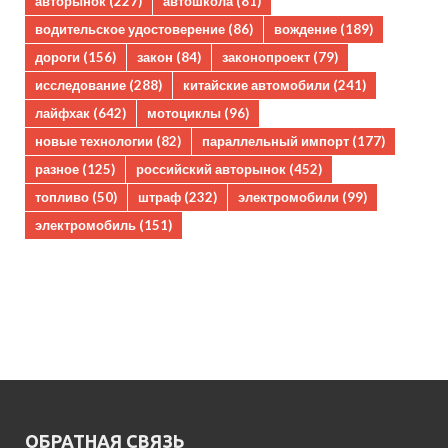
авторынок
(227)
автошкола
(81)
водительское удостоверение
(86)
вождение
(189)
дороги
(156)
закон
(84)
законопроект
(79)
исследование
(288)
китайские автомобили
(241)
лайфхак
(642)
мотоциклы
(96)
новые технологии
(82)
параллельный импорт
(177)
разное
(125)
российский авторынок
(452)
топливо
(50)
штраф
(232)
электромобили
(99)
электромобиль
(151)
ОБРАТНАЯ СВЯЗЬ