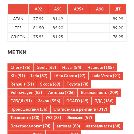
A92
A95
A95+
A98
ДТ
ATAN
77.99
81.49
89.99
TES
81.50
85.90
89.90
GRIFON
75.95
81.95
78.95
МЕТКИ
Chery
(76)
Geely
(63)
Haval
(54)
Hyundai
(105)
Kia
(91)
lada
(87)
LAda Granta
(97)
Lada Vesta
(91)
Renault
(51)
Skoda
(69)
Toyota
(78)
Volkswagen
(85)
Автоваз
(706)
Безопасность
(209)
ГИБДД
(91)
Закон
(556)
ОСАГО
(49)
ПДД
(136)
Происшествия
(56)
Статистика и рейтинги
(317)
Техосмотр
(80)
УАЗ
(85)
Экзамен
(57)
Электросамокат
(74)
автоваз
(88)
автозапчасти
(68)