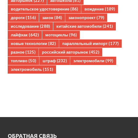
авторынок
(227)
автошкола
(81)
водительское удостоверение
(86)
вождение
(189)
дороги
(156)
закон
(84)
законопроект
(79)
исследование
(288)
китайские автомобили
(241)
лайфхак
(642)
мотоциклы
(96)
новые технологии
(82)
параллельный импорт
(177)
разное
(125)
российский авторынок
(452)
топливо
(50)
штраф
(232)
электромобили
(99)
электромобиль
(151)
ОБРАТНАЯ СВЯЗЬ