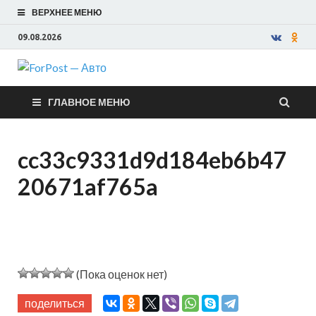
ВЕРХНЕЕ МЕНЮ
09.08.2026
ForPost —
ГЛАВНОЕ МЕНЮ
Авто
cc33c9331d9d184eb6b47
20671af765a
(Пока оценок нет)
поделиться