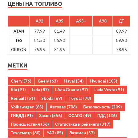
ЦЕНЫ НА ТОПЛИВО
A92
A95
A95+
A98
ДТ
ATAN
77.99
81.49
89.99
TES
81.50
85.90
89.90
GRIFON
75.95
81.95
78.95
МЕТКИ
Chery
(76)
Geely
(63)
Haval
(54)
Hyundai
(105)
Kia
(91)
lada
(87)
LAda Granta
(97)
Lada Vesta
(91)
Renault
(51)
Skoda
(69)
Toyota
(78)
Volkswagen
(85)
Автоваз
(706)
Безопасность
(209)
ГИБДД
(91)
Закон
(556)
ОСАГО
(49)
ПДД
(136)
Происшествия
(56)
Статистика и рейтинги
(317)
Техосмотр
(80)
УАЗ
(85)
Экзамен
(57)