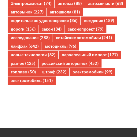
Электросамокат
(74)
автоваз
(88)
автозапчасти
(68)
авторынок
(227)
автошкола
(81)
водительское удостоверение
(86)
вождение
(189)
дороги
(156)
закон
(84)
законопроект
(79)
исследование
(288)
китайские автомобили
(241)
лайфхак
(642)
мотоциклы
(96)
новые технологии
(82)
параллельный импорт
(177)
разное
(125)
российский авторынок
(452)
топливо
(50)
штраф
(232)
электромобили
(99)
электромобиль
(151)