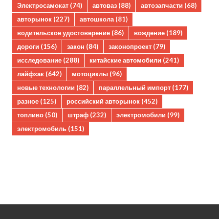
Электросамокат
(74)
автоваз
(88)
автозапчасти
(68)
авторынок
(227)
автошкола
(81)
водительское удостоверение
(86)
вождение
(189)
дороги
(156)
закон
(84)
законопроект
(79)
исследование
(288)
китайские автомобили
(241)
лайфхак
(642)
мотоциклы
(96)
новые технологии
(82)
параллельный импорт
(177)
разное
(125)
российский авторынок
(452)
топливо
(50)
штраф
(232)
электромобили
(99)
электромобиль
(151)