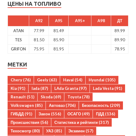
ЦЕНЫ НА ТОПЛИВО
A92
A95
A95+
A98
ДТ
ATAN
77.99
81.49
89.99
TES
81.50
85.90
89.90
GRIFON
75.95
81.95
78.95
МЕТКИ
Chery
(76)
Geely
(63)
Haval
(54)
Hyundai
(105)
Kia
(91)
lada
(87)
LAda Granta
(97)
Lada Vesta
(91)
Renault
(51)
Skoda
(69)
Toyota
(78)
Volkswagen
(85)
Автоваз
(706)
Безопасность
(209)
ГИБДД
(91)
Закон
(556)
ОСАГО
(49)
ПДД
(136)
Происшествия
(56)
Статистика и рейтинги
(317)
Техосмотр
(80)
УАЗ
(85)
Экзамен
(57)