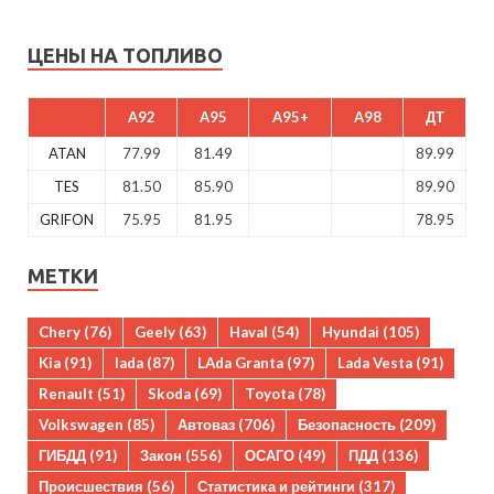
ЦЕНЫ НА ТОПЛИВО
A92
A95
A95+
A98
ДТ
ATAN
77.99
81.49
89.99
TES
81.50
85.90
89.90
GRIFON
75.95
81.95
78.95
МЕТКИ
Chery
(76)
Geely
(63)
Haval
(54)
Hyundai
(105)
Kia
(91)
lada
(87)
LAda Granta
(97)
Lada Vesta
(91)
Renault
(51)
Skoda
(69)
Toyota
(78)
Volkswagen
(85)
Автоваз
(706)
Безопасность
(209)
ГИБДД
(91)
Закон
(556)
ОСАГО
(49)
ПДД
(136)
Происшествия
(56)
Статистика и рейтинги
(317)