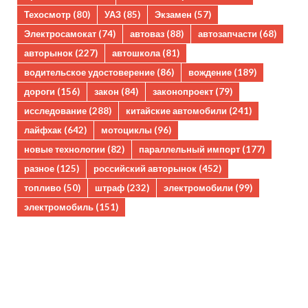
Техосмотр
(80)
УАЗ
(85)
Экзамен
(57)
Электросамокат
(74)
автоваз
(88)
автозапчасти
(68)
авторынок
(227)
автошкола
(81)
водительское удостоверение
(86)
вождение
(189)
дороги
(156)
закон
(84)
законопроект
(79)
исследование
(288)
китайские автомобили
(241)
лайфхак
(642)
мотоциклы
(96)
новые технологии
(82)
параллельный импорт
(177)
разное
(125)
российский авторынок
(452)
топливо
(50)
штраф
(232)
электромобили
(99)
электромобиль
(151)