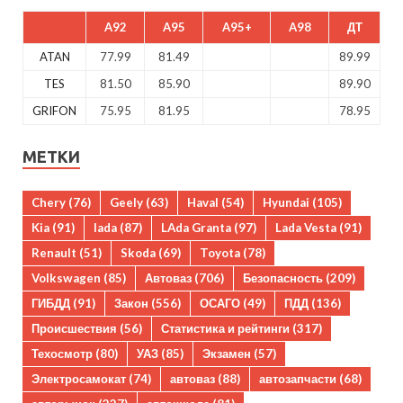
A92
A95
A95+
A98
ДТ
ATAN
77.99
81.49
89.99
TES
81.50
85.90
89.90
GRIFON
75.95
81.95
78.95
МЕТКИ
Chery
(76)
Geely
(63)
Haval
(54)
Hyundai
(105)
Kia
(91)
lada
(87)
LAda Granta
(97)
Lada Vesta
(91)
Renault
(51)
Skoda
(69)
Toyota
(78)
Volkswagen
(85)
Автоваз
(706)
Безопасность
(209)
ГИБДД
(91)
Закон
(556)
ОСАГО
(49)
ПДД
(136)
Происшествия
(56)
Статистика и рейтинги
(317)
Техосмотр
(80)
УАЗ
(85)
Экзамен
(57)
Электросамокат
(74)
автоваз
(88)
автозапчасти
(68)