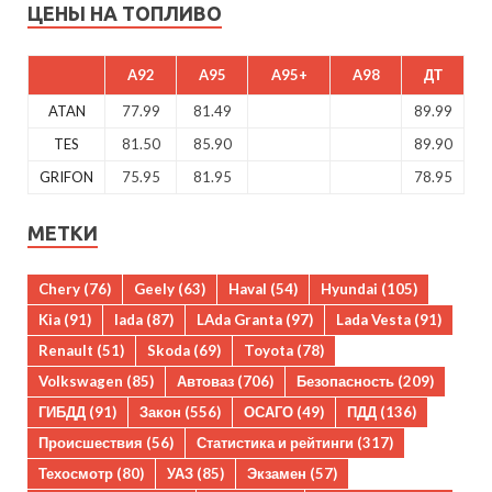
ЦЕНЫ НА ТОПЛИВО
A92
A95
A95+
A98
ДТ
ATAN
77.99
81.49
89.99
TES
81.50
85.90
89.90
GRIFON
75.95
81.95
78.95
МЕТКИ
Chery
(76)
Geely
(63)
Haval
(54)
Hyundai
(105)
Kia
(91)
lada
(87)
LAda Granta
(97)
Lada Vesta
(91)
Renault
(51)
Skoda
(69)
Toyota
(78)
Volkswagen
(85)
Автоваз
(706)
Безопасность
(209)
ГИБДД
(91)
Закон
(556)
ОСАГО
(49)
ПДД
(136)
Происшествия
(56)
Статистика и рейтинги
(317)
Техосмотр
(80)
УАЗ
(85)
Экзамен
(57)