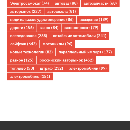
Электросамокат
(74)
автоваз
(88)
автозапчасти
(68)
авторынок
(227)
автошкола
(81)
водительское удостоверение
(86)
вождение
(189)
дороги
(156)
закон
(84)
законопроект
(79)
исследование
(288)
китайские автомобили
(241)
лайфхак
(642)
мотоциклы
(96)
новые технологии
(82)
параллельный импорт
(177)
разное
(125)
российский авторынок
(452)
топливо
(50)
штраф
(232)
электромобили
(99)
электромобиль
(151)