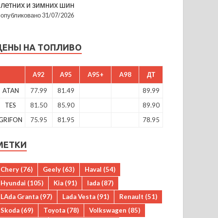
летних и зимних шин
опубликовано 31/07/2026
ЦЕНЫ НА ТОПЛИВО
A92
A95
A95+
A98
ДТ
ATAN
77.99
81.49
89.99
TES
81.50
85.90
89.90
GRIFON
75.95
81.95
78.95
МЕТКИ
Chery
(76)
Geely
(63)
Haval
(54)
Hyundai
(105)
Kia
(91)
lada
(87)
LAda Granta
(97)
Lada Vesta
(91)
Renault
(51)
Skoda
(69)
Toyota
(78)
Volkswagen
(85)