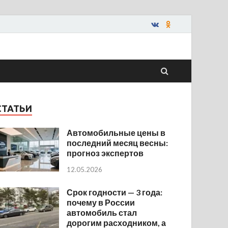
СТАТЬИ
Автомобильные цены в
последний месяц весны:
прогноз экспертов
12.05.2026
Срок годности — 3 года:
почему в России
автомобиль стал
дорогим расходником, а