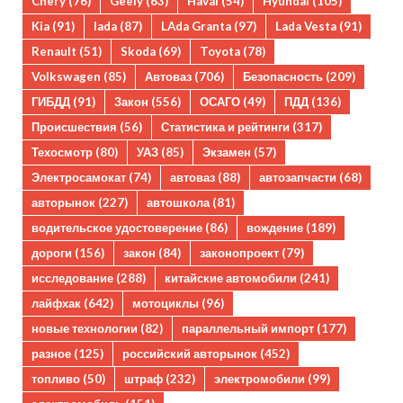
Chery
(76)
Geely
(63)
Haval
(54)
Hyundai
(105)
Kia
(91)
lada
(87)
LAda Granta
(97)
Lada Vesta
(91)
Renault
(51)
Skoda
(69)
Toyota
(78)
Volkswagen
(85)
Автоваз
(706)
Безопасность
(209)
ГИБДД
(91)
Закон
(556)
ОСАГО
(49)
ПДД
(136)
Происшествия
(56)
Статистика и рейтинги
(317)
Техосмотр
(80)
УАЗ
(85)
Экзамен
(57)
Электросамокат
(74)
автоваз
(88)
автозапчасти
(68)
авторынок
(227)
автошкола
(81)
водительское удостоверение
(86)
вождение
(189)
дороги
(156)
закон
(84)
законопроект
(79)
исследование
(288)
китайские автомобили
(241)
лайфхак
(642)
мотоциклы
(96)
новые технологии
(82)
параллельный импорт
(177)
разное
(125)
российский авторынок
(452)
топливо
(50)
штраф
(232)
электромобили
(99)