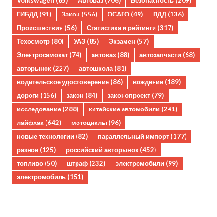
Volkswagen
(85)
Автоваз
(706)
Безопасность
(209)
ГИБДД
(91)
Закон
(556)
ОСАГО
(49)
ПДД
(136)
Происшествия
(56)
Статистика и рейтинги
(317)
Техосмотр
(80)
УАЗ
(85)
Экзамен
(57)
Электросамокат
(74)
автоваз
(88)
автозапчасти
(68)
авторынок
(227)
автошкола
(81)
водительское удостоверение
(86)
вождение
(189)
дороги
(156)
закон
(84)
законопроект
(79)
исследование
(288)
китайские автомобили
(241)
лайфхак
(642)
мотоциклы
(96)
новые технологии
(82)
параллельный импорт
(177)
разное
(125)
российский авторынок
(452)
топливо
(50)
штраф
(232)
электромобили
(99)
электромобиль
(151)