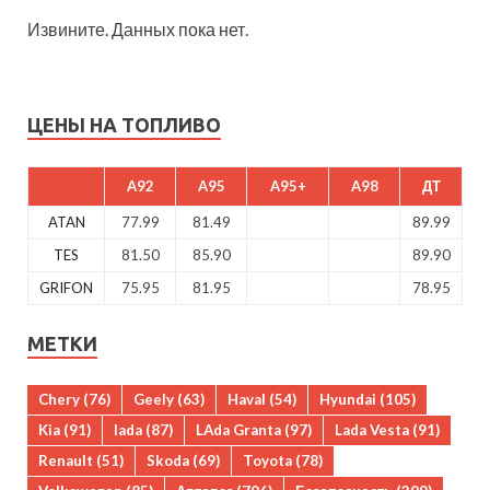
Извините. Данных пока нет.
ЦЕНЫ НА ТОПЛИВО
A92
A95
A95+
A98
ДТ
ATAN
77.99
81.49
89.99
TES
81.50
85.90
89.90
GRIFON
75.95
81.95
78.95
МЕТКИ
Chery
(76)
Geely
(63)
Haval
(54)
Hyundai
(105)
Kia
(91)
lada
(87)
LAda Granta
(97)
Lada Vesta
(91)
Renault
(51)
Skoda
(69)
Toyota
(78)