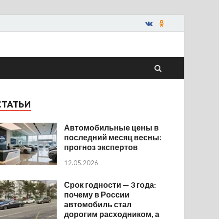
СТАТЬИ
Автомобильные цены в
последний месяц весны:
прогноз экспертов
12.05.2026
Срок годности — 3 года:
почему в России
автомобиль стал
дорогим расходником, а