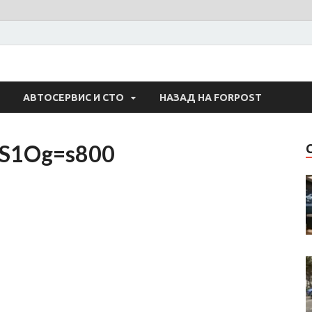
 Авто
АВТОСЕРВИС И СТО
НАЗАД НА FORPOST
S1Og=s800