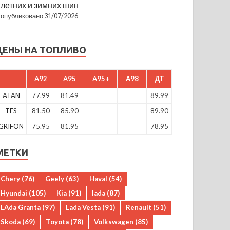
летних и зимних шин
опубликовано 31/07/2026
ЦЕНЫ НА ТОПЛИВО
A92
A95
A95+
A98
ДТ
ATAN
77.99
81.49
89.99
TES
81.50
85.90
89.90
GRIFON
75.95
81.95
78.95
МЕТКИ
Chery
(76)
Geely
(63)
Haval
(54)
Hyundai
(105)
Kia
(91)
lada
(87)
LAda Granta
(97)
Lada Vesta
(91)
Renault
(51)
Skoda
(69)
Toyota
(78)
Volkswagen
(85)