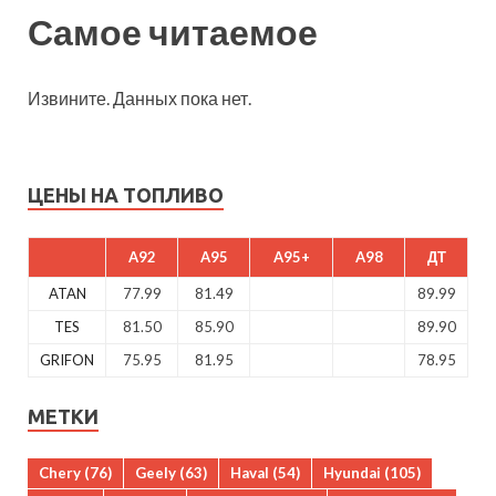
Самое читаемое
Извините. Данных пока нет.
ЦЕНЫ НА ТОПЛИВО
A92
A95
A95+
A98
ДТ
ATAN
77.99
81.49
89.99
TES
81.50
85.90
89.90
GRIFON
75.95
81.95
78.95
МЕТКИ
Chery
(76)
Geely
(63)
Haval
(54)
Hyundai
(105)