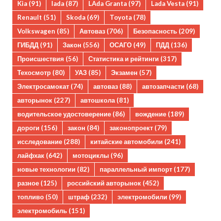
Kia
(91)
lada
(87)
LAda Granta
(97)
Lada Vesta
(91)
Renault
(51)
Skoda
(69)
Toyota
(78)
Volkswagen
(85)
Автоваз
(706)
Безопасность
(209)
ГИБДД
(91)
Закон
(556)
ОСАГО
(49)
ПДД
(136)
Происшествия
(56)
Статистика и рейтинги
(317)
Техосмотр
(80)
УАЗ
(85)
Экзамен
(57)
Электросамокат
(74)
автоваз
(88)
автозапчасти
(68)
авторынок
(227)
автошкола
(81)
водительское удостоверение
(86)
вождение
(189)
дороги
(156)
закон
(84)
законопроект
(79)
исследование
(288)
китайские автомобили
(241)
лайфхак
(642)
мотоциклы
(96)
новые технологии
(82)
параллельный импорт
(177)
разное
(125)
российский авторынок
(452)
топливо
(50)
штраф
(232)
электромобили
(99)
электромобиль
(151)