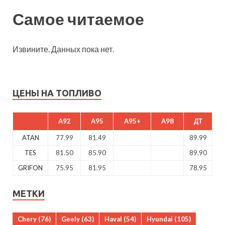
Самое читаемое
Извините. Данных пока нет.
ЦЕНЫ НА ТОПЛИВО
A92
A95
A95+
A98
ДТ
ATAN
77.99
81.49
89.99
TES
81.50
85.90
89.90
GRIFON
75.95
81.95
78.95
МЕТКИ
Chery
(76)
Geely
(63)
Haval
(54)
Hyundai
(105)