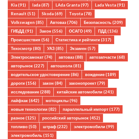
Kia
(91)
lada
(87)
LAda Granta
(97)
Lada Vesta
(91)
Renault
(51)
Skoda
(69)
Toyota
(78)
Volkswagen
(85)
Автоваз
(706)
Безопасность
(209)
ГИБДД
(91)
Закон
(556)
ОСАГО
(49)
ПДД
(136)
Происшествия
(56)
Статистика и рейтинги
(317)
Техосмотр
(80)
УАЗ
(85)
Экзамен
(57)
Электросамокат
(74)
автоваз
(88)
автозапчасти
(68)
авторынок
(227)
автошкола
(81)
водительское удостоверение
(86)
вождение
(189)
дороги
(156)
закон
(84)
законопроект
(79)
исследование
(288)
китайские автомобили
(241)
лайфхак
(642)
мотоциклы
(96)
новые технологии
(82)
параллельный импорт
(177)
разное
(125)
российский авторынок
(452)
топливо
(50)
штраф
(232)
электромобили
(99)
электромобиль
(151)