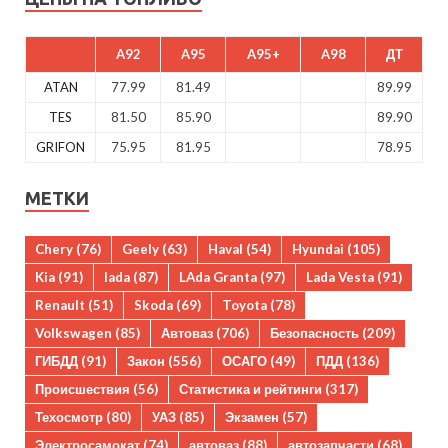
A92
A95
A95+
A98
ДТ
ATAN
77.99
81.49
89.99
TES
81.50
85.90
89.90
GRIFON
75.95
81.95
78.95
МЕТКИ
Chery
(76)
Geely
(63)
Haval
(54)
Hyundai
(105)
Kia
(91)
lada
(87)
LAda Granta
(97)
Lada Vesta
(91)
Renault
(51)
Skoda
(69)
Toyota
(78)
Volkswagen
(85)
Автоваз
(706)
Безопасность
(209)
ГИБДД
(91)
Закон
(556)
ОСАГО
(49)
ПДД
(136)
Происшествия
(56)
Статистика и рейтинги
(317)
Техосмотр
(80)
УАЗ
(85)
Экзамен
(57)
Электросамокат
(74)
автоваз
(88)
автозапчасти
(68)