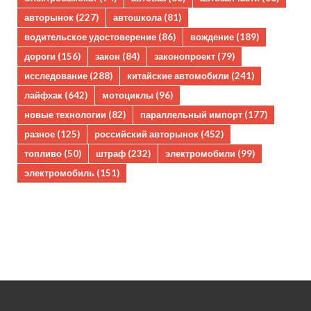
авторынок
(227)
автошкола
(81)
водительское удостоверение
(86)
вождение
(189)
дороги
(156)
закон
(84)
законопроект
(79)
исследование
(288)
китайские автомобили
(241)
лайфхак
(642)
мотоциклы
(96)
новые технологии
(82)
параллельный импорт
(177)
разное
(125)
российский авторынок
(452)
топливо
(50)
штраф
(232)
электромобили
(99)
электромобиль
(151)