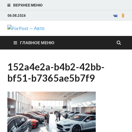
ВЕРХНЕЕ МЕНЮ
06.08.2026
ForPost —
ГЛАВНОЕ МЕНЮ
Авто
152a4e2a-b4b2-42bb-
bf51-b7365ae5b7f9