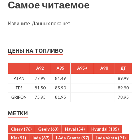
Самое читаемое
Извините. Данных пока нет.
ЦЕНЫ НА ТОПЛИВО
A92
A95
A95+
A98
ДТ
ATAN
77.99
81.49
89.99
TES
81.50
85.90
89.90
GRIFON
75.95
81.95
78.95
МЕТКИ
Chery
(76)
Geely
(63)
Haval
(54)
Hyundai
(105)
Kia
(91)
lada
(87)
LAda Granta
(97)
Lada Vesta
(91)