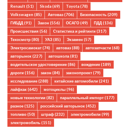
Renault
(51)
Skoda
(69)
Toyota
(78)
Volkswagen
(85)
Автоваз
(706)
Безопасность
(209)
ГИБДД
(91)
Закон
(556)
ОСАГО
(49)
ПДД
(136)
Происшествия
(56)
Статистика и рейтинги
(317)
Техосмотр
(80)
УАЗ
(85)
Экзамен
(57)
Электросамокат
(74)
автоваз
(88)
автозапчасти
(68)
авторынок
(227)
автошкола
(81)
водительское удостоверение
(86)
вождение
(189)
дороги
(156)
закон
(84)
законопроект
(79)
исследование
(288)
китайские автомобили
(241)
лайфхак
(642)
мотоциклы
(96)
новые технологии
(82)
параллельный импорт
(177)
разное
(125)
российский авторынок
(452)
топливо
(50)
штраф
(232)
электромобили
(99)
электромобиль
(151)