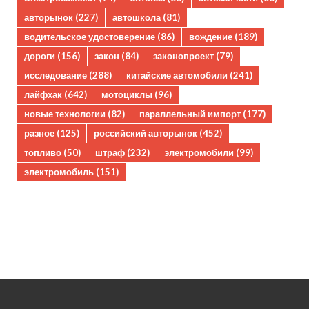
авторынок
(227)
автошкола
(81)
водительское удостоверение
(86)
вождение
(189)
дороги
(156)
закон
(84)
законопроект
(79)
исследование
(288)
китайские автомобили
(241)
лайфхак
(642)
мотоциклы
(96)
новые технологии
(82)
параллельный импорт
(177)
разное
(125)
российский авторынок
(452)
топливо
(50)
штраф
(232)
электромобили
(99)
электромобиль
(151)