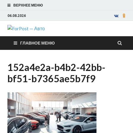
ВЕРХНЕЕ МЕНЮ
06.08.2026
ForPost —
ГЛАВНОЕ МЕНЮ
Авто
152a4e2a-b4b2-42bb-
bf51-b7365ae5b7f9