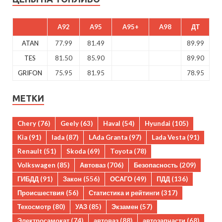
A92
A95
A95+
A98
ДТ
ATAN
77.99
81.49
89.99
TES
81.50
85.90
89.90
GRIFON
75.95
81.95
78.95
МЕТКИ
Chery
(76)
Geely
(63)
Haval
(54)
Hyundai
(105)
Kia
(91)
lada
(87)
LAda Granta
(97)
Lada Vesta
(91)
Renault
(51)
Skoda
(69)
Toyota
(78)
Volkswagen
(85)
Автоваз
(706)
Безопасность
(209)
ГИБДД
(91)
Закон
(556)
ОСАГО
(49)
ПДД
(136)
Происшествия
(56)
Статистика и рейтинги
(317)
Техосмотр
(80)
УАЗ
(85)
Экзамен
(57)
Электросамокат
(74)
автоваз
(88)
автозапчасти
(68)