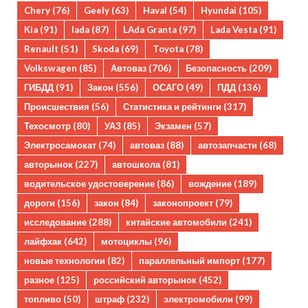
Chery
(76)
Geely
(63)
Haval
(54)
Hyundai
(105)
Kia
(91)
lada
(87)
LAda Granta
(97)
Lada Vesta
(91)
Renault
(51)
Skoda
(69)
Toyota
(78)
Volkswagen
(85)
Автоваз
(706)
Безопасность
(209)
ГИБДД
(91)
Закон
(556)
ОСАГО
(49)
ПДД
(136)
Происшествия
(56)
Статистика и рейтинги
(317)
Техосмотр
(80)
УАЗ
(85)
Экзамен
(57)
Электросамокат
(74)
автоваз
(88)
автозапчасти
(68)
авторынок
(227)
автошкола
(81)
водительское удостоверение
(86)
вождение
(189)
дороги
(156)
закон
(84)
законопроект
(79)
исследование
(288)
китайские автомобили
(241)
лайфхак
(642)
мотоциклы
(96)
новые технологии
(82)
параллельный импорт
(177)
разное
(125)
российский авторынок
(452)
топливо
(50)
штраф
(232)
электромобили
(99)