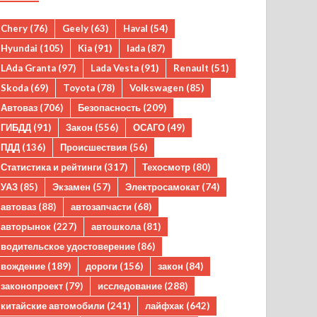
Chery
(76)
Geely
(63)
Haval
(54)
Hyundai
(105)
Kia
(91)
lada
(87)
LAda Granta
(97)
Lada Vesta
(91)
Renault
(51)
Skoda
(69)
Toyota
(78)
Volkswagen
(85)
Автоваз
(706)
Безопасность
(209)
ГИБДД
(91)
Закон
(556)
ОСАГО
(49)
ПДД
(136)
Происшествия
(56)
Статистика и рейтинги
(317)
Техосмотр
(80)
УАЗ
(85)
Экзамен
(57)
Электросамокат
(74)
автоваз
(88)
автозапчасти
(68)
авторынок
(227)
автошкола
(81)
водительское удостоверение
(86)
вождение
(189)
дороги
(156)
закон
(84)
законопроект
(79)
исследование
(288)
китайские автомобили
(241)
лайфхак
(642)