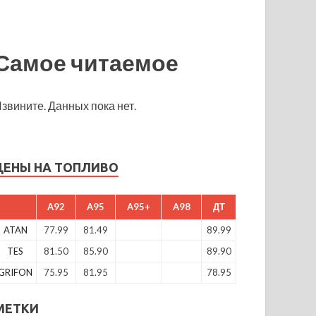
Самое читаемое
звините. Данных пока нет.
ЦЕНЫ НА ТОПЛИВО
A92
A95
A95+
A98
ДТ
ATAN
77.99
81.49
89.99
TES
81.50
85.90
89.90
GRIFON
75.95
81.95
78.95
МЕТКИ