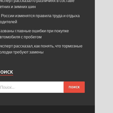
ксперт рассказал о различиях в составе
етних и зимних шин
 России изменятся правила труда и отдыха
одителей
азваны главные ошибки при покупке
втомобиля с пробегом
ксперт рассказал, как понять, что тормозные
олодки требуют замены
ПОИСК