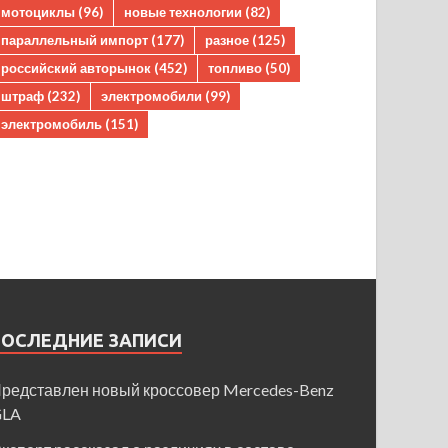
мотоциклы
(96)
новые технологии
(82)
параллельный импорт
(177)
разное
(125)
российский авторынок
(452)
топливо
(50)
штраф
(232)
электромобили
(99)
электромобиль
(151)
ПОСЛЕДНИЕ ЗАПИСИ
редставлен новый кроссовер Mercedes-Benz
GLA