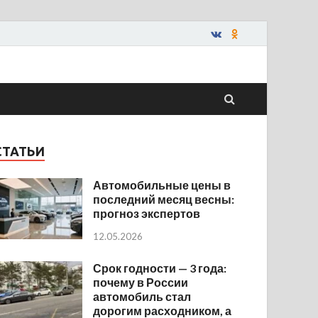
СТАТЬИ
Автомобильные цены в
последний месяц весны:
прогноз экспертов
12.05.2026
Срок годности — 3 года:
почему в России
автомобиль стал
дорогим расходником, а