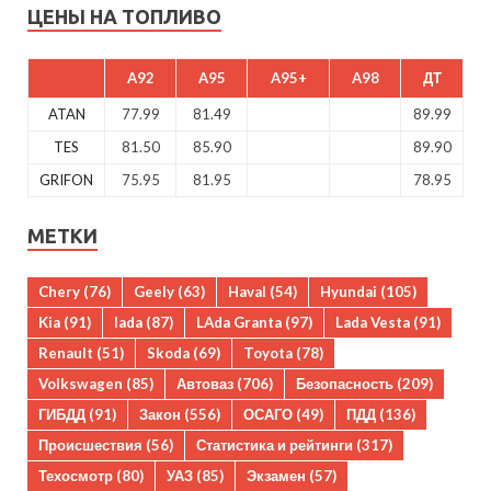
ЦЕНЫ НА ТОПЛИВО
A92
A95
A95+
A98
ДТ
ATAN
77.99
81.49
89.99
TES
81.50
85.90
89.90
GRIFON
75.95
81.95
78.95
МЕТКИ
Chery
(76)
Geely
(63)
Haval
(54)
Hyundai
(105)
Kia
(91)
lada
(87)
LAda Granta
(97)
Lada Vesta
(91)
Renault
(51)
Skoda
(69)
Toyota
(78)
Volkswagen
(85)
Автоваз
(706)
Безопасность
(209)
ГИБДД
(91)
Закон
(556)
ОСАГО
(49)
ПДД
(136)
Происшествия
(56)
Статистика и рейтинги
(317)
Техосмотр
(80)
УАЗ
(85)
Экзамен
(57)