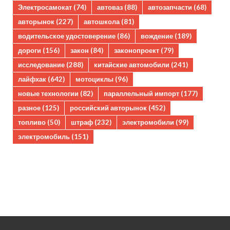
Электросамокат
(74)
автоваз
(88)
автозапчасти
(68)
авторынок
(227)
автошкола
(81)
водительское удостоверение
(86)
вождение
(189)
дороги
(156)
закон
(84)
законопроект
(79)
исследование
(288)
китайские автомобили
(241)
лайфхак
(642)
мотоциклы
(96)
новые технологии
(82)
параллельный импорт
(177)
разное
(125)
российский авторынок
(452)
топливо
(50)
штраф
(232)
электромобили
(99)
электромобиль
(151)