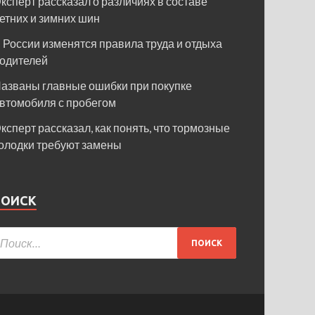
ксперт рассказал о различиях в составе
етних и зимних шин
 России изменятся правила труда и отдыха
одителей
азваны главные ошибки при покупке
втомобиля с пробегом
ксперт рассказал, как понять, что тормозные
олодки требуют замены
ПОИСК