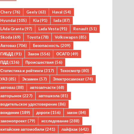
Chery
(76)
Geely
(63)
Haval
(54)
Hyundai
(105)
Kia
(91)
lada
(87)
LAda Granta
(97)
Lada Vesta
(91)
Renault
(51)
Skoda
(69)
Toyota
(78)
Volkswagen
(85)
Автоваз
(706)
Безопасность
(209)
ГИБДД
(91)
Закон
(556)
ОСАГО
(49)
ПДД
(136)
Происшествия
(56)
Статистика и рейтинги
(317)
Техосмотр
(80)
УАЗ
(85)
Экзамен
(57)
Электросамокат
(74)
автоваз
(88)
автозапчасти
(68)
авторынок
(227)
автошкола
(81)
водительское удостоверение
(86)
вождение
(189)
дороги
(156)
закон
(84)
законопроект
(79)
исследование
(288)
китайские автомобили
(241)
лайфхак
(642)