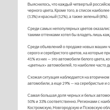
Выяснилось, что каждый четвертый российск
черного цвета. Кроме того, в список наиболе
(13%) и красный (12%), а также зеленый (8%).
Среди самых непопулярных цветов оказалис
такими оттенками хотел бы владеть лишь ка
Среди объявлений о продаже новых машин ча
серого и серебристого цветов, на которые пр
41% из них — это автомобили белого цвета, к
«цветных» автомобилей, то наиболее часто 
Схожая ситуация наблюдается на вторичном 
автомобили, а еще 29% — на серебристые и 
Самая большая доля черных и белых автомо
50% и 33% соответственно. Регионами с наи
Костромскую, Новгородскую и Псковскую обла