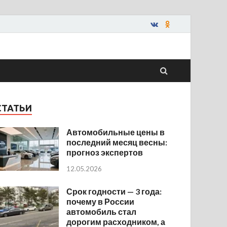
СТАТЬИ
Автомобильные цены в
последний месяц весны:
прогноз экспертов
12.05.2026
Срок годности — 3 года:
почему в России
автомобиль стал
дорогим расходником, а