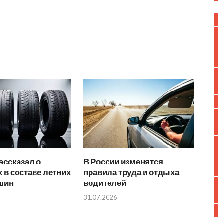
ассказал о
В России изменятся
 в составе летних
правила труда и отдыха
 шин
водителей
31.07.2026