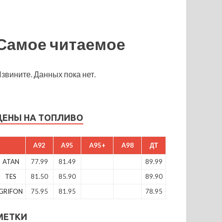
Самое читаемое
звините. Данных пока нет.
ЦЕНЫ НА ТОПЛИВО
A92
A95
A95+
A98
ДТ
ATAN
77.99
81.49
89.99
TES
81.50
85.90
89.90
GRIFON
75.95
81.95
78.95
МЕТКИ