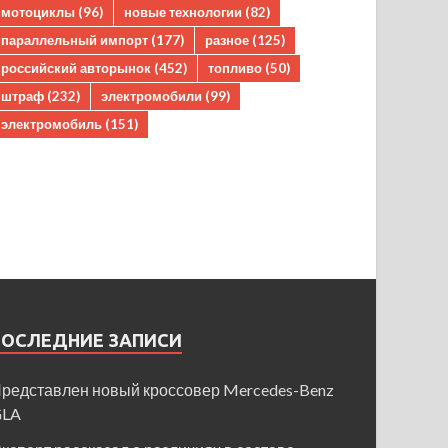
мотоциклы
(96)
новые технологии
(82)
параллельный импорт
(177)
разное
(125)
российский авторынок
(452)
топливо
(50)
штраф
(232)
электромобили
(99)
электромобиль
(151)
ПОСЛЕДНИЕ ЗАПИСИ
редставлен новый кроссовер Mercedes-Benz
GLA