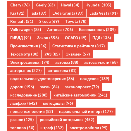
Chery
(76)
Geely
(63)
Haval
(54)
Hyundai
(105)
Kia
(91)
lada
(87)
LAda Granta
(97)
Lada Vesta
(91)
Renault
(51)
Skoda
(69)
Toyota
(78)
Volkswagen
(85)
Автоваз
(706)
Безопасность
(209)
ГИБДД
(91)
Закон
(556)
ОСАГО
(49)
ПДД
(136)
Происшествия
(56)
Статистика и рейтинги
(317)
Техосмотр
(80)
УАЗ
(85)
Экзамен
(57)
Электросамокат
(74)
автоваз
(88)
автозапчасти
(68)
авторынок
(227)
автошкола
(81)
водительское удостоверение
(86)
вождение
(189)
дороги
(156)
закон
(84)
законопроект
(79)
исследование
(288)
китайские автомобили
(241)
лайфхак
(642)
мотоциклы
(96)
новые технологии
(82)
параллельный импорт
(177)
разное
(125)
российский авторынок
(452)
топливо
(50)
штраф
(232)
электромобили
(99)