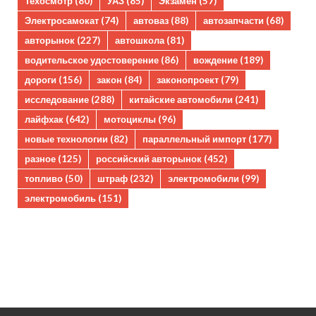
Техосмотр
(80)
УАЗ
(85)
Экзамен
(57)
Электросамокат
(74)
автоваз
(88)
автозапчасти
(68)
авторынок
(227)
автошкола
(81)
водительское удостоверение
(86)
вождение
(189)
дороги
(156)
закон
(84)
законопроект
(79)
исследование
(288)
китайские автомобили
(241)
лайфхак
(642)
мотоциклы
(96)
новые технологии
(82)
параллельный импорт
(177)
разное
(125)
российский авторынок
(452)
топливо
(50)
штраф
(232)
электромобили
(99)
электромобиль
(151)