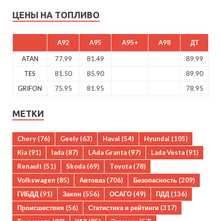
ЦЕНЫ НА ТОПЛИВО
A92
A95
A95+
A98
ДТ
ATAN
77.99
81.49
89.99
TES
81.50
85.90
89.90
GRIFON
75.95
81.95
78.95
МЕТКИ
Chery
(76)
Geely
(63)
Haval
(54)
Hyundai
(105)
Kia
(91)
lada
(87)
LAda Granta
(97)
Lada Vesta
(91)
Renault
(51)
Skoda
(69)
Toyota
(78)
Volkswagen
(85)
Автоваз
(706)
Безопасность
(209)
ГИБДД
(91)
Закон
(556)
ОСАГО
(49)
ПДД
(136)
Происшествия
(56)
Статистика и рейтинги
(317)