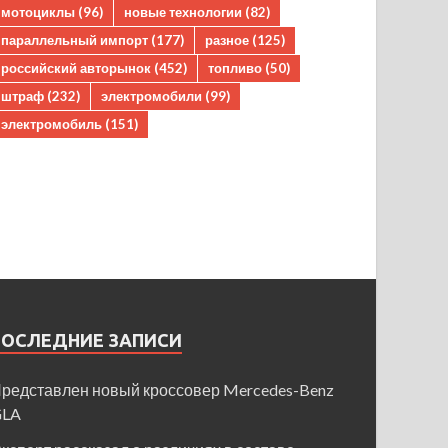
мотоциклы
(96)
новые технологии
(82)
параллельный импорт
(177)
разное
(125)
российский авторынок
(452)
топливо
(50)
штраф
(232)
электромобили
(99)
электромобиль
(151)
ПОСЛЕДНИЕ ЗАПИСИ
редставлен новый кроссовер Mercedes-Benz
GLA