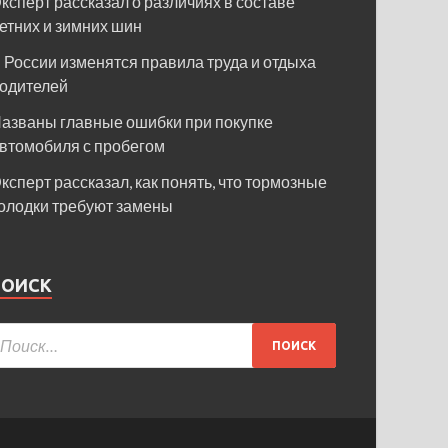
ксперт рассказал о различиях в составе
етних и зимних шин
 России изменятся правила труда и отдыха
одителей
азваны главные ошибки при покупке
втомобиля с пробегом
ксперт рассказал, как понять, что тормозные
олодки требуют замены
ПОИСК