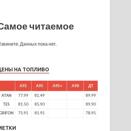
Самое читаемое
звините. Данных пока нет.
ЦЕНЫ НА ТОПЛИВО
A92
A95
A95+
A98
ДТ
ATAN
77.99
81.49
89.99
TES
81.50
85.90
89.90
GRIFON
75.95
81.95
78.95
МЕТКИ