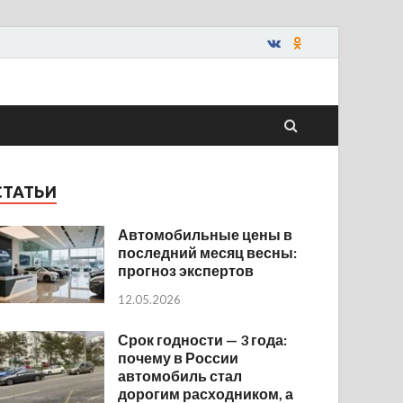
СТАТЬИ
Автомобильные цены в
последний месяц весны:
прогноз экспертов
12.05.2026
Срок годности — 3 года:
почему в России
автомобиль стал
дорогим расходником, а