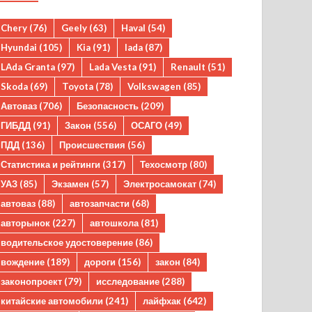
Chery
(76)
Geely
(63)
Haval
(54)
Hyundai
(105)
Kia
(91)
lada
(87)
LAda Granta
(97)
Lada Vesta
(91)
Renault
(51)
Skoda
(69)
Toyota
(78)
Volkswagen
(85)
Автоваз
(706)
Безопасность
(209)
ГИБДД
(91)
Закон
(556)
ОСАГО
(49)
ПДД
(136)
Происшествия
(56)
Статистика и рейтинги
(317)
Техосмотр
(80)
УАЗ
(85)
Экзамен
(57)
Электросамокат
(74)
автоваз
(88)
автозапчасти
(68)
авторынок
(227)
автошкола
(81)
водительское удостоверение
(86)
вождение
(189)
дороги
(156)
закон
(84)
законопроект
(79)
исследование
(288)
китайские автомобили
(241)
лайфхак
(642)