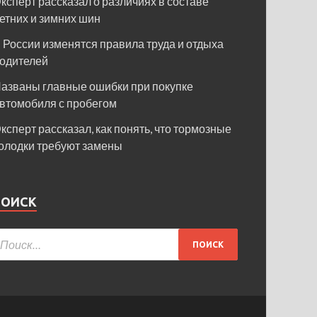
ксперт рассказал о различиях в составе
етних и зимних шин
 России изменятся правила труда и отдыха
одителей
азваны главные ошибки при покупке
втомобиля с пробегом
ксперт рассказал, как понять, что тормозные
олодки требуют замены
ПОИСК