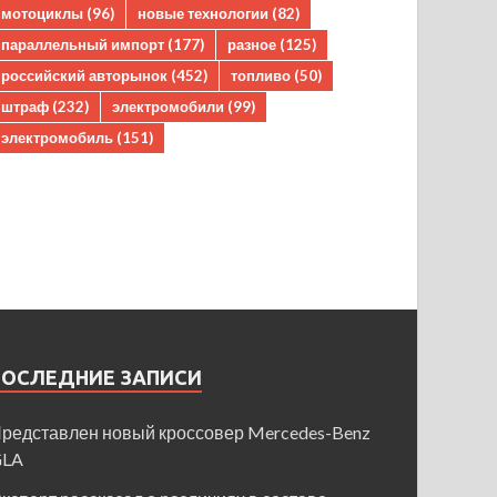
мотоциклы
(96)
новые технологии
(82)
параллельный импорт
(177)
разное
(125)
российский авторынок
(452)
топливо
(50)
штраф
(232)
электромобили
(99)
электромобиль
(151)
ПОСЛЕДНИЕ ЗАПИСИ
редставлен новый кроссовер Mercedes-Benz
GLA