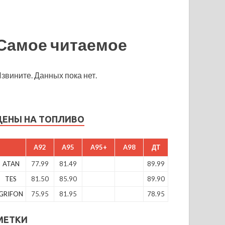
Самое читаемое
звините. Данных пока нет.
ЦЕНЫ НА ТОПЛИВО
A92
A95
A95+
A98
ДТ
ATAN
77.99
81.49
89.99
TES
81.50
85.90
89.90
GRIFON
75.95
81.95
78.95
МЕТКИ