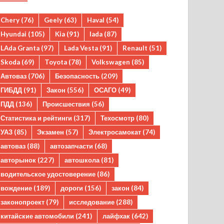
Chery
(76)
Geely
(63)
Haval
(54)
Hyundai
(105)
Kia
(91)
lada
(87)
LAda Granta
(97)
Lada Vesta
(91)
Renault
(51)
Skoda
(69)
Toyota
(78)
Volkswagen
(85)
Автоваз
(706)
Безопасность
(209)
ГИБДД
(91)
Закон
(556)
ОСАГО
(49)
ПДД
(136)
Происшествия
(56)
Статистика и рейтинги
(317)
Техосмотр
(80)
УАЗ
(85)
Экзамен
(57)
Электросамокат
(74)
автоваз
(88)
автозапчасти
(68)
авторынок
(227)
автошкола
(81)
водительское удостоверение
(86)
вождение
(189)
дороги
(156)
закон
(84)
законопроект
(79)
исследование
(288)
китайские автомобили
(241)
лайфхак
(642)