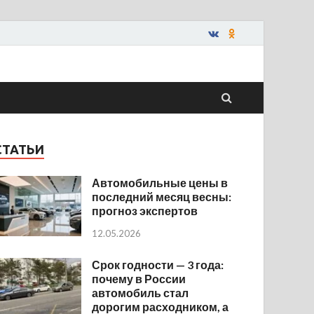
СТАТЬИ
Автомобильные цены в
последний месяц весны:
прогноз экспертов
12.05.2026
Срок годности — 3 года:
почему в России
автомобиль стал
дорогим расходником, а