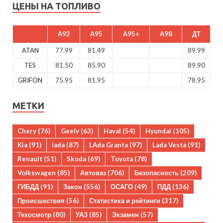
ЦЕНЫ НА ТОПЛИВО
A92
A95
A95+
A98
ДТ
ATAN
77.99
81.49
89.99
TES
81.50
85.90
89.90
GRIFON
75.95
81.95
78.95
МЕТКИ
Chery
(76)
Geely
(63)
Haval
(54)
Hyundai
(105)
Kia
(91)
lada
(87)
LAda Granta
(97)
Lada Vesta
(91)
Renault
(51)
Skoda
(69)
Toyota
(78)
Volkswagen
(85)
Автоваз
(706)
Безопасность
(209)
ГИБДД
(91)
Закон
(556)
ОСАГО
(49)
ПДД
(136)
Происшествия
(56)
Статистика и рейтинги
(317)
Техосмотр
(80)
УАЗ
(85)
Экзамен
(57)