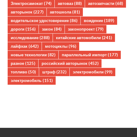
Электросамокат
(74)
автоваз
(88)
автозапчасти
(68)
авторынок
(227)
автошкола
(81)
водительское удостоверение
(86)
вождение
(189)
дороги
(156)
закон
(84)
законопроект
(79)
исследование
(288)
китайские автомобили
(241)
лайфхак
(642)
мотоциклы
(96)
новые технологии
(82)
параллельный импорт
(177)
разное
(125)
российский авторынок
(452)
топливо
(50)
штраф
(232)
электромобили
(99)
электромобиль
(151)