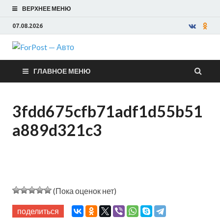
ВЕРХНЕЕ МЕНЮ
07.08.2026
ForPost —
ГЛАВНОЕ МЕНЮ
Авто
3fdd675cfb71adf1d55b51
a889d321c3
(Пока оценок нет)
поделиться