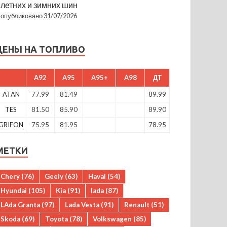
летних и зимних шин
опубликовано 31/07/2026
ЦЕНЫ НА ТОПЛИВО
A92
A95
A95+
A98
ДТ
ATAN
77.99
81.49
89.99
TES
81.50
85.90
89.90
GRIFON
75.95
81.95
78.95
МЕТКИ
Chery
(76)
Geely
(63)
Haval
(54)
Hyundai
(105)
Kia
(91)
lada
(87)
LAda Granta
(97)
Lada Vesta
(91)
Renault
(51)
Skoda
(69)
Toyota
(78)
Volkswagen
(85)