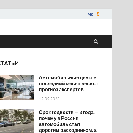
СТАТЬИ
Автомобильные цены в
последний месяц весны:
прогноз экспертов
12.05.2026
Срок годности — 3 года:
почему в России
автомобиль стал
дорогим расходником, а