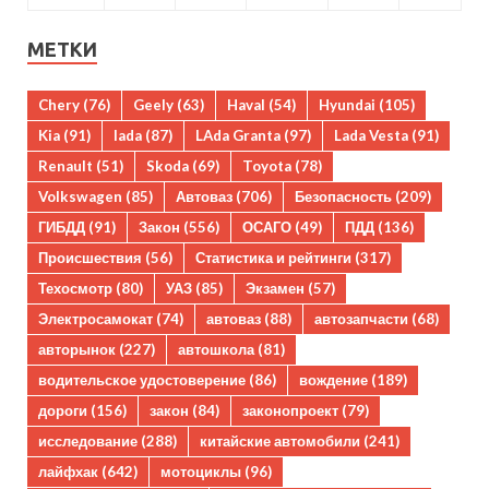
МЕТКИ
Chery
(76)
Geely
(63)
Haval
(54)
Hyundai
(105)
Kia
(91)
lada
(87)
LAda Granta
(97)
Lada Vesta
(91)
Renault
(51)
Skoda
(69)
Toyota
(78)
Volkswagen
(85)
Автоваз
(706)
Безопасность
(209)
ГИБДД
(91)
Закон
(556)
ОСАГО
(49)
ПДД
(136)
Происшествия
(56)
Статистика и рейтинги
(317)
Техосмотр
(80)
УАЗ
(85)
Экзамен
(57)
Электросамокат
(74)
автоваз
(88)
автозапчасти
(68)
авторынок
(227)
автошкола
(81)
водительское удостоверение
(86)
вождение
(189)
дороги
(156)
закон
(84)
законопроект
(79)
исследование
(288)
китайские автомобили
(241)
лайфхак
(642)
мотоциклы
(96)