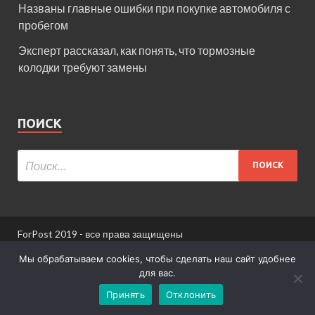
Названы главные ошибки при покупке автомобиля с
пробегом
Эксперт рассказал, как понять, что тормозные
колодки требуют замены
ПОИСК
ForPost 2019 - все права защищены
При использовании материалов сайта ссылка
Мы обрабатываем cookies, чтобы сделать наш сайт удобнее
обязательна.
для вас.
Принять
Отклонить
Информация для пользователей сайта