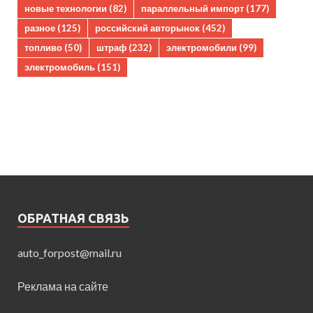
новые технологии
(82)
параллельный импорт
(177)
разное
(125)
российский авторынок
(452)
топливо
(50)
штраф
(232)
электромобили
(99)
электромобиль
(151)
ОБРАТНАЯ СВЯЗЬ
auto_forpost@mail.ru
Реклама на сайте