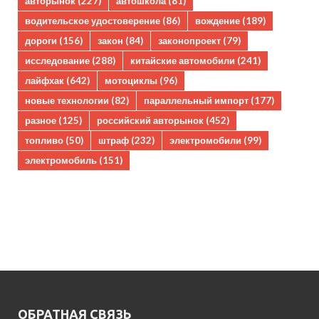
авторынок
(227)
автошкола
(81)
водительское удостоверение
(86)
вождение
(189)
дороги
(156)
закон
(84)
законопроект
(79)
исследование
(288)
китайские автомобили
(241)
лайфхак
(642)
мотоциклы
(96)
новые технологии
(82)
параллельный импорт
(177)
разное
(125)
российский авторынок
(452)
топливо
(50)
штраф
(232)
электромобили
(99)
электромобиль
(151)
ОБРАТНАЯ СВЯЗЬ