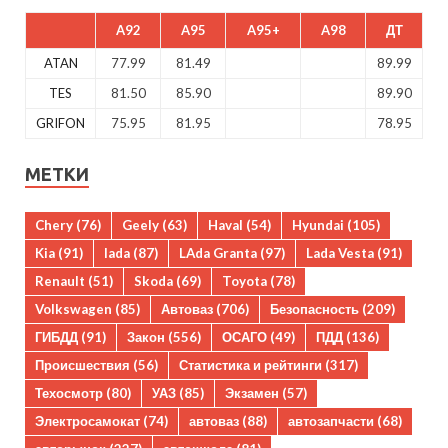
A92
A95
A95+
A98
ДТ
ATAN
77.99
81.49
89.99
TES
81.50
85.90
89.90
GRIFON
75.95
81.95
78.95
МЕТКИ
Chery
(76)
Geely
(63)
Haval
(54)
Hyundai
(105)
Kia
(91)
lada
(87)
LAda Granta
(97)
Lada Vesta
(91)
Renault
(51)
Skoda
(69)
Toyota
(78)
Volkswagen
(85)
Автоваз
(706)
Безопасность
(209)
ГИБДД
(91)
Закон
(556)
ОСАГО
(49)
ПДД
(136)
Происшествия
(56)
Статистика и рейтинги
(317)
Техосмотр
(80)
УАЗ
(85)
Экзамен
(57)
Электросамокат
(74)
автоваз
(88)
автозапчасти
(68)