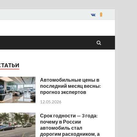
СТАТЬИ
Автомобильные цены в
последний месяц весны:
прогноз экспертов
12.05.2026
Срок годности — 3 года:
почему в России
автомобиль стал
дорогим расходником, а