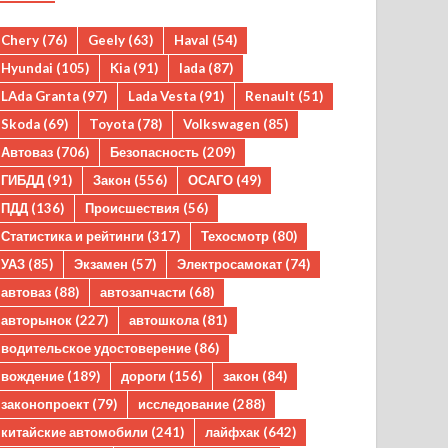
Chery
(76)
Geely
(63)
Haval
(54)
Hyundai
(105)
Kia
(91)
lada
(87)
LAda Granta
(97)
Lada Vesta
(91)
Renault
(51)
Skoda
(69)
Toyota
(78)
Volkswagen
(85)
Автоваз
(706)
Безопасность
(209)
ГИБДД
(91)
Закон
(556)
ОСАГО
(49)
ПДД
(136)
Происшествия
(56)
Статистика и рейтинги
(317)
Техосмотр
(80)
УАЗ
(85)
Экзамен
(57)
Электросамокат
(74)
автоваз
(88)
автозапчасти
(68)
авторынок
(227)
автошкола
(81)
водительское удостоверение
(86)
вождение
(189)
дороги
(156)
закон
(84)
законопроект
(79)
исследование
(288)
китайские автомобили
(241)
лайфхак
(642)