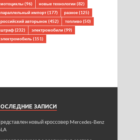
мотоциклы
(96)
новые технологии
(82)
параллельный импорт
(177)
разное
(125)
российский авторынок
(452)
топливо
(50)
штраф
(232)
электромобили
(99)
электромобиль
(151)
ПОСЛЕДНИЕ ЗАПИСИ
редставлен новый кроссовер Mercedes-Benz
GLA