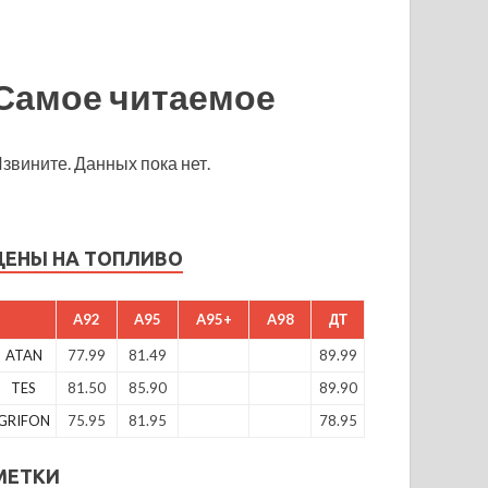
Самое читаемое
звините. Данных пока нет.
ЦЕНЫ НА ТОПЛИВО
A92
A95
A95+
A98
ДТ
ATAN
77.99
81.49
89.99
TES
81.50
85.90
89.90
GRIFON
75.95
81.95
78.95
МЕТКИ