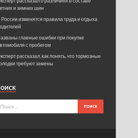
ксперт рассказал о различиях в составе
етних и зимних шин
 России изменятся правила труда и отдыха
одителей
азваны главные ошибки при покупке
втомобиля с пробегом
ксперт рассказал, как понять, что тормозные
олодки требуют замены
ПОИСК