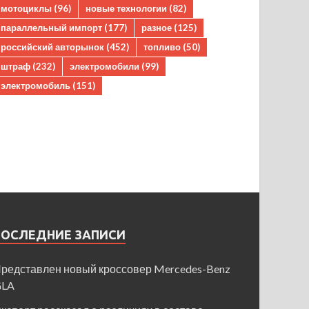
мотоциклы
(96)
новые технологии
(82)
параллельный импорт
(177)
разное
(125)
российский авторынок
(452)
топливо
(50)
штраф
(232)
электромобили
(99)
электромобиль
(151)
ПОСЛЕДНИЕ ЗАПИСИ
редставлен новый кроссовер Mercedes-Benz
GLA