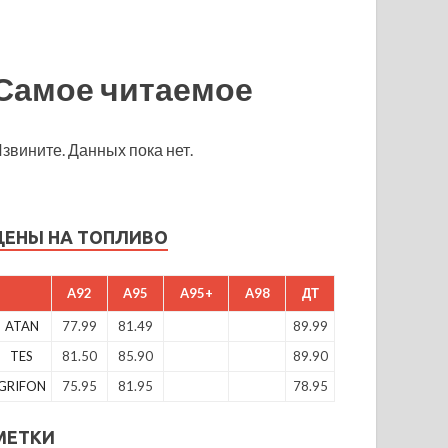
Самое читаемое
звините. Данных пока нет.
ЦЕНЫ НА ТОПЛИВО
A92
A95
A95+
A98
ДТ
ATAN
77.99
81.49
89.99
TES
81.50
85.90
89.90
GRIFON
75.95
81.95
78.95
МЕТКИ