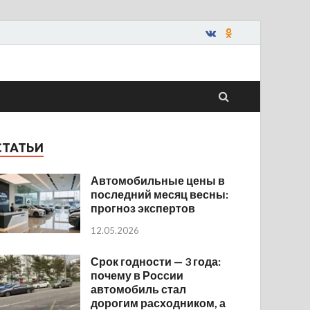
СТАТЬИ
Автомобильные цены в
последний месяц весны:
прогноз экспертов
12.05.2026
Срок годности — 3 года:
почему в России
автомобиль стал
дорогим расходником, а