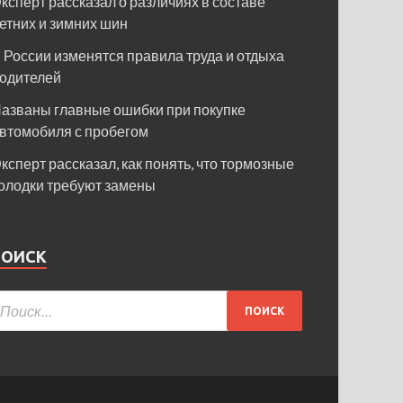
ксперт рассказал о различиях в составе
етних и зимних шин
 России изменятся правила труда и отдыха
одителей
азваны главные ошибки при покупке
втомобиля с пробегом
ксперт рассказал, как понять, что тормозные
олодки требуют замены
ПОИСК