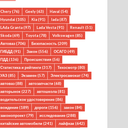
Chery
(76)
Geely
(63)
Haval
(54)
Hyundai
(105)
Kia
(91)
lada
(87)
LAda Granta
(97)
Lada Vesta
(91)
Renault
(51)
Skoda
(69)
Toyota
(78)
Volkswagen
(85)
Автоваз
(706)
Безопасность
(209)
ГИБДД
(91)
Закон
(556)
ОСАГО
(49)
ПДД
(136)
Происшествия
(56)
Статистика и рейтинги
(317)
Техосмотр
(80)
УАЗ
(85)
Экзамен
(57)
Электросамокат
(74)
автоваз
(88)
автозапчасти
(68)
авторынок
(227)
автошкола
(81)
водительское удостоверение
(86)
вождение
(189)
дороги
(156)
закон
(84)
законопроект
(79)
исследование
(288)
китайские автомобили
(241)
лайфхак
(642)