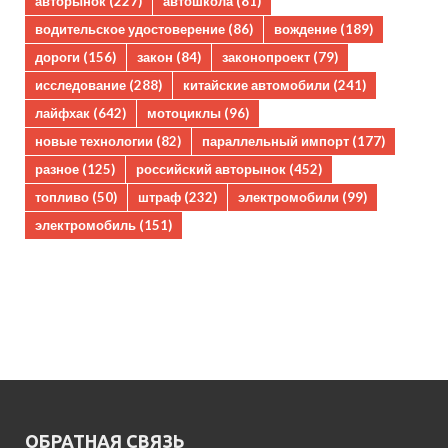
авторынок
(227)
автошкола
(81)
водительское удостоверение
(86)
вождение
(189)
дороги
(156)
закон
(84)
законопроект
(79)
исследование
(288)
китайские автомобили
(241)
лайфхак
(642)
мотоциклы
(96)
новые технологии
(82)
параллельный импорт
(177)
разное
(125)
российский авторынок
(452)
топливо
(50)
штраф
(232)
электромобили
(99)
электромобиль
(151)
ОБРАТНАЯ СВЯЗЬ