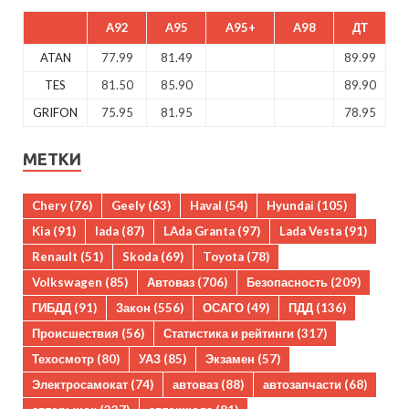
A92
A95
A95+
A98
ДТ
ATAN
77.99
81.49
89.99
TES
81.50
85.90
89.90
GRIFON
75.95
81.95
78.95
МЕТКИ
Chery
(76)
Geely
(63)
Haval
(54)
Hyundai
(105)
Kia
(91)
lada
(87)
LAda Granta
(97)
Lada Vesta
(91)
Renault
(51)
Skoda
(69)
Toyota
(78)
Volkswagen
(85)
Автоваз
(706)
Безопасность
(209)
ГИБДД
(91)
Закон
(556)
ОСАГО
(49)
ПДД
(136)
Происшествия
(56)
Статистика и рейтинги
(317)
Техосмотр
(80)
УАЗ
(85)
Экзамен
(57)
Электросамокат
(74)
автоваз
(88)
автозапчасти
(68)