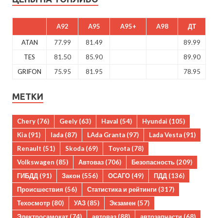
A92
A95
A95+
A98
ДТ
ATAN
77.99
81.49
89.99
TES
81.50
85.90
89.90
GRIFON
75.95
81.95
78.95
МЕТКИ
Chery
(76)
Geely
(63)
Haval
(54)
Hyundai
(105)
Kia
(91)
lada
(87)
LAda Granta
(97)
Lada Vesta
(91)
Renault
(51)
Skoda
(69)
Toyota
(78)
Volkswagen
(85)
Автоваз
(706)
Безопасность
(209)
ГИБДД
(91)
Закон
(556)
ОСАГО
(49)
ПДД
(136)
Происшествия
(56)
Статистика и рейтинги
(317)
Техосмотр
(80)
УАЗ
(85)
Экзамен
(57)
Электросамокат
(74)
автоваз
(88)
автозапчасти
(68)