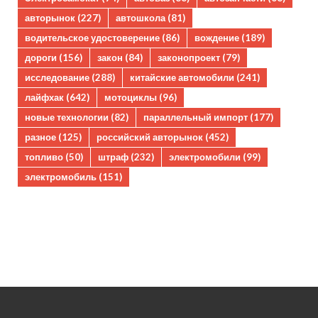
авторынок
(227)
автошкола
(81)
водительское удостоверение
(86)
вождение
(189)
дороги
(156)
закон
(84)
законопроект
(79)
исследование
(288)
китайские автомобили
(241)
лайфхак
(642)
мотоциклы
(96)
новые технологии
(82)
параллельный импорт
(177)
разное
(125)
российский авторынок
(452)
топливо
(50)
штраф
(232)
электромобили
(99)
электромобиль
(151)