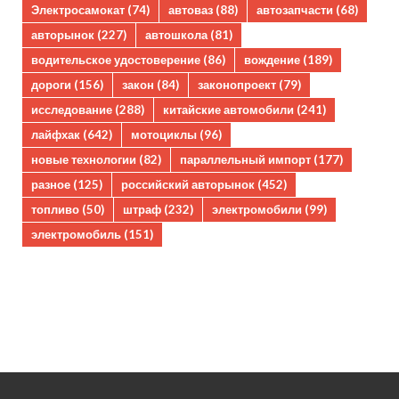
Электросамокат
(74)
автоваз
(88)
автозапчасти
(68)
авторынок
(227)
автошкола
(81)
водительское удостоверение
(86)
вождение
(189)
дороги
(156)
закон
(84)
законопроект
(79)
исследование
(288)
китайские автомобили
(241)
лайфхак
(642)
мотоциклы
(96)
новые технологии
(82)
параллельный импорт
(177)
разное
(125)
российский авторынок
(452)
топливо
(50)
штраф
(232)
электромобили
(99)
электромобиль
(151)