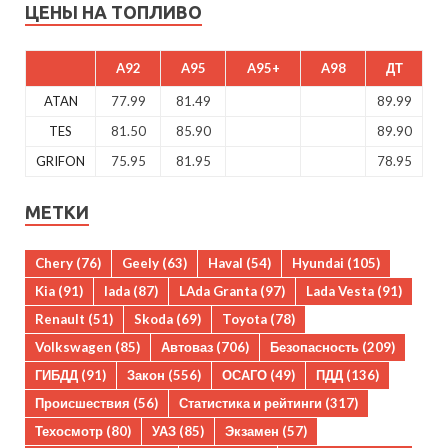
ЦЕНЫ НА ТОПЛИВО
A92
A95
A95+
A98
ДТ
ATAN
77.99
81.49
89.99
TES
81.50
85.90
89.90
GRIFON
75.95
81.95
78.95
МЕТКИ
Chery
(76)
Geely
(63)
Haval
(54)
Hyundai
(105)
Kia
(91)
lada
(87)
LAda Granta
(97)
Lada Vesta
(91)
Renault
(51)
Skoda
(69)
Toyota
(78)
Volkswagen
(85)
Автоваз
(706)
Безопасность
(209)
ГИБДД
(91)
Закон
(556)
ОСАГО
(49)
ПДД
(136)
Происшествия
(56)
Статистика и рейтинги
(317)
Техосмотр
(80)
УАЗ
(85)
Экзамен
(57)