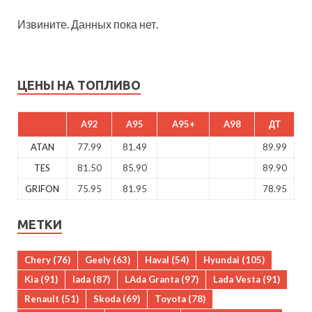
Извините. Данных пока нет.
ЦЕНЫ НА ТОПЛИВО
A92
A95
A95+
A98
ДТ
ATAN
77.99
81.49
89.99
TES
81.50
85.90
89.90
GRIFON
75.95
81.95
78.95
МЕТКИ
Chery
(76)
Geely
(63)
Haval
(54)
Hyundai
(105)
Kia
(91)
lada
(87)
LAda Granta
(97)
Lada Vesta
(91)
Renault
(51)
Skoda
(69)
Toyota
(78)