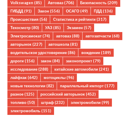
Volkswagen
(85)
Автоваз
(706)
Безопасность
(209)
ГИБДД
(91)
Закон
(556)
ОСАГО
(49)
ПДД
(136)
Происшествия
(56)
Статистика и рейтинги
(317)
Техосмотр
(80)
УАЗ
(85)
Экзамен
(57)
Электросамокат
(74)
автоваз
(88)
автозапчасти
(68)
авторынок
(227)
автошкола
(81)
водительское удостоверение
(86)
вождение
(189)
дороги
(156)
закон
(84)
законопроект
(79)
исследование
(288)
китайские автомобили
(241)
лайфхак
(642)
мотоциклы
(96)
новые технологии
(82)
параллельный импорт
(177)
разное
(125)
российский авторынок
(452)
топливо
(50)
штраф
(232)
электромобили
(99)
электромобиль
(151)