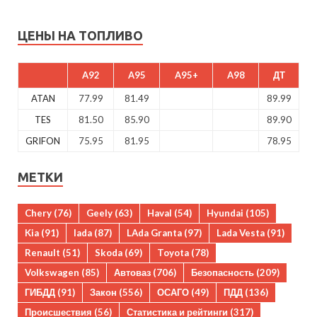
ЦЕНЫ НА ТОПЛИВО
A92
A95
A95+
A98
ДТ
ATAN
77.99
81.49
89.99
TES
81.50
85.90
89.90
GRIFON
75.95
81.95
78.95
МЕТКИ
Chery
(76)
Geely
(63)
Haval
(54)
Hyundai
(105)
Kia
(91)
lada
(87)
LAda Granta
(97)
Lada Vesta
(91)
Renault
(51)
Skoda
(69)
Toyota
(78)
Volkswagen
(85)
Автоваз
(706)
Безопасность
(209)
ГИБДД
(91)
Закон
(556)
ОСАГО
(49)
ПДД
(136)
Происшествия
(56)
Статистика и рейтинги
(317)