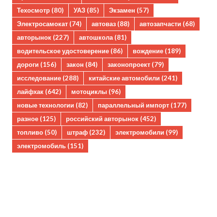
Техосмотр
(80)
УАЗ
(85)
Экзамен
(57)
Электросамокат
(74)
автоваз
(88)
автозапчасти
(68)
авторынок
(227)
автошкола
(81)
водительское удостоверение
(86)
вождение
(189)
дороги
(156)
закон
(84)
законопроект
(79)
исследование
(288)
китайские автомобили
(241)
лайфхак
(642)
мотоциклы
(96)
новые технологии
(82)
параллельный импорт
(177)
разное
(125)
российский авторынок
(452)
топливо
(50)
штраф
(232)
электромобили
(99)
электромобиль
(151)