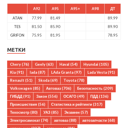
A92
A95
A95+
A98
ДТ
ATAN
77.99
81.49
89.99
TES
81.50
85.90
89.90
GRIFON
75.95
81.95
78.95
МЕТКИ
Chery
(76)
Geely
(63)
Haval
(54)
Hyundai
(105)
Kia
(91)
lada
(87)
LAda Granta
(97)
Lada Vesta
(91)
Renault
(51)
Skoda
(69)
Toyota
(78)
Volkswagen
(85)
Автоваз
(706)
Безопасность
(209)
ГИБДД
(91)
Закон
(556)
ОСАГО
(49)
ПДД
(136)
Происшествия
(56)
Статистика и рейтинги
(317)
Техосмотр
(80)
УАЗ
(85)
Экзамен
(57)
Электросамокат
(74)
автоваз
(88)
автозапчасти
(68)