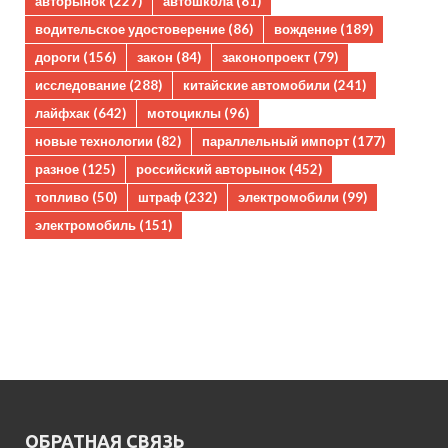
авторынок
(227)
автошкола
(81)
водительское удостоверение
(86)
вождение
(189)
дороги
(156)
закон
(84)
законопроект
(79)
исследование
(288)
китайские автомобили
(241)
лайфхак
(642)
мотоциклы
(96)
новые технологии
(82)
параллельный импорт
(177)
разное
(125)
российский авторынок
(452)
топливо
(50)
штраф
(232)
электромобили
(99)
электромобиль
(151)
ОБРАТНАЯ СВЯЗЬ