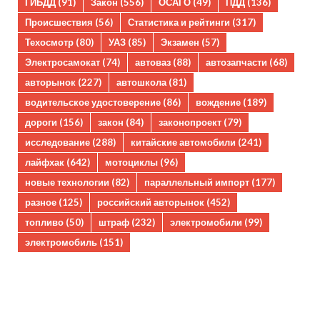
ГИБДД
(91)
Закон
(556)
ОСАГО
(49)
ПДД
(136)
Происшествия
(56)
Статистика и рейтинги
(317)
Техосмотр
(80)
УАЗ
(85)
Экзамен
(57)
Электросамокат
(74)
автоваз
(88)
автозапчасти
(68)
авторынок
(227)
автошкола
(81)
водительское удостоверение
(86)
вождение
(189)
дороги
(156)
закон
(84)
законопроект
(79)
исследование
(288)
китайские автомобили
(241)
лайфхак
(642)
мотоциклы
(96)
новые технологии
(82)
параллельный импорт
(177)
разное
(125)
российский авторынок
(452)
топливо
(50)
штраф
(232)
электромобили
(99)
электромобиль
(151)