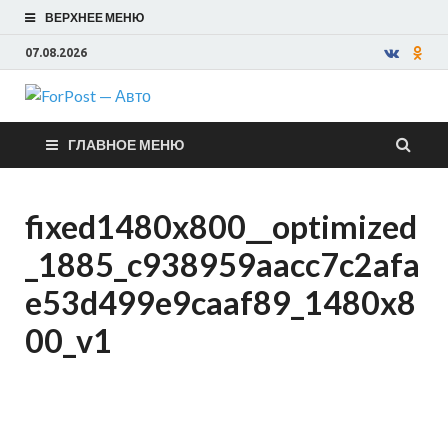
ВЕРХНЕЕ МЕНЮ
07.08.2026
ForPost —
ГЛАВНОЕ МЕНЮ
Авто
fixed1480x800__optimized
_1885_c938959aacc7c2afa
e53d499e9caaf89_1480x8
00_v1