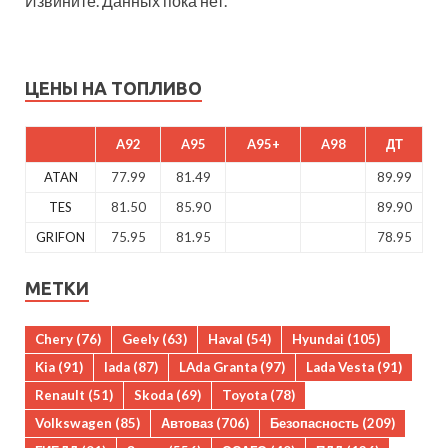
Извините. Данных пока нет.
ЦЕНЫ НА ТОПЛИВО
A92
A95
A95+
A98
ДТ
ATAN
77.99
81.49
89.99
TES
81.50
85.90
89.90
GRIFON
75.95
81.95
78.95
МЕТКИ
Chery
(76)
Geely
(63)
Haval
(54)
Hyundai
(105)
Kia
(91)
lada
(87)
LAda Granta
(97)
Lada Vesta
(91)
Renault
(51)
Skoda
(69)
Toyota
(78)
Volkswagen
(85)
Автоваз
(706)
Безопасность
(209)