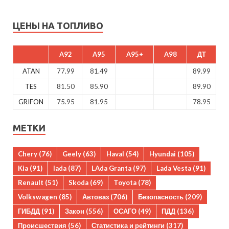
ЦЕНЫ НА ТОПЛИВО
A92
A95
A95+
A98
ДТ
ATAN
77.99
81.49
89.99
TES
81.50
85.90
89.90
GRIFON
75.95
81.95
78.95
МЕТКИ
Chery
(76)
Geely
(63)
Haval
(54)
Hyundai
(105)
Kia
(91)
lada
(87)
LAda Granta
(97)
Lada Vesta
(91)
Renault
(51)
Skoda
(69)
Toyota
(78)
Volkswagen
(85)
Автоваз
(706)
Безопасность
(209)
ГИБДД
(91)
Закон
(556)
ОСАГО
(49)
ПДД
(136)
Происшествия
(56)
Статистика и рейтинги
(317)