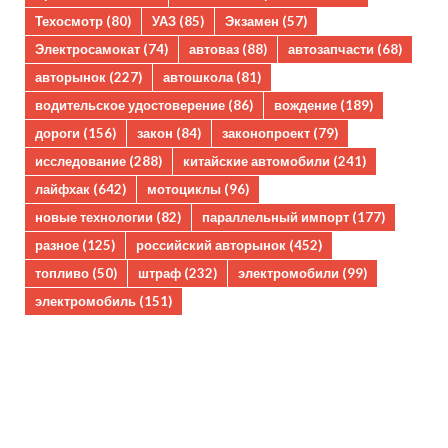
Техосмотр
(80)
УАЗ
(85)
Экзамен
(57)
Электросамокат
(74)
автоваз
(88)
автозапчасти
(68)
авторынок
(227)
автошкола
(81)
водительское удостоверение
(86)
вождение
(189)
дороги
(156)
закон
(84)
законопроект
(79)
исследование
(288)
китайские автомобили
(241)
лайфхак
(642)
мотоциклы
(96)
новые технологии
(82)
параллельный импорт
(177)
разное
(125)
российский авторынок
(452)
топливо
(50)
штраф
(232)
электромобили
(99)
электромобиль
(151)