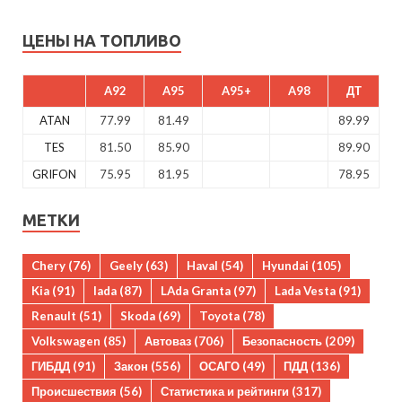
ЦЕНЫ НА ТОПЛИВО
A92
A95
A95+
A98
ДТ
ATAN
77.99
81.49
89.99
TES
81.50
85.90
89.90
GRIFON
75.95
81.95
78.95
МЕТКИ
Chery
(76)
Geely
(63)
Haval
(54)
Hyundai
(105)
Kia
(91)
lada
(87)
LAda Granta
(97)
Lada Vesta
(91)
Renault
(51)
Skoda
(69)
Toyota
(78)
Volkswagen
(85)
Автоваз
(706)
Безопасность
(209)
ГИБДД
(91)
Закон
(556)
ОСАГО
(49)
ПДД
(136)
Происшествия
(56)
Статистика и рейтинги
(317)