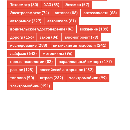
Техосмотр
(80)
УАЗ
(85)
Экзамен
(57)
Электросамокат
(74)
автоваз
(88)
автозапчасти
(68)
авторынок
(227)
автошкола
(81)
водительское удостоверение
(86)
вождение
(189)
дороги
(156)
закон
(84)
законопроект
(79)
исследование
(288)
китайские автомобили
(241)
лайфхак
(642)
мотоциклы
(96)
новые технологии
(82)
параллельный импорт
(177)
разное
(125)
российский авторынок
(452)
топливо
(50)
штраф
(232)
электромобили
(99)
электромобиль
(151)