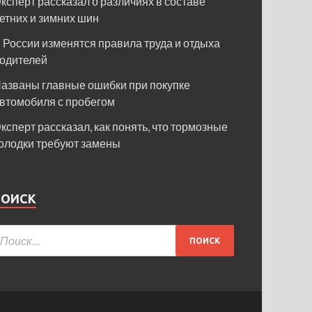
ксперт рассказал о различиях в составе
етних и зимних шин
 России изменятся правила труда и отдыха
одителей
азваны главные ошибки при покупке
втомобиля с пробегом
ксперт рассказал, как понять, что тормозные
олодки требуют замены
ПОИСК