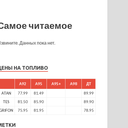
Самое читаемое
звините. Данных пока нет.
ЦЕНЫ НА ТОПЛИВО
A92
A95
A95+
A98
ДТ
ATAN
77.99
81.49
89.99
TES
81.50
85.90
89.90
GRIFON
75.95
81.95
78.95
МЕТКИ