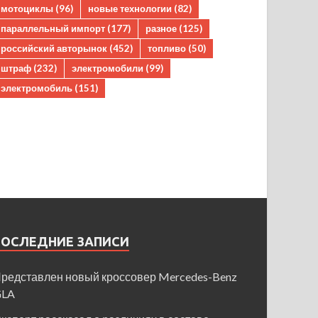
мотоциклы
(96)
новые технологии
(82)
параллельный импорт
(177)
разное
(125)
российский авторынок
(452)
топливо
(50)
штраф
(232)
электромобили
(99)
электромобиль
(151)
ПОСЛЕДНИЕ ЗАПИСИ
редставлен новый кроссовер Mercedes-Benz
GLA