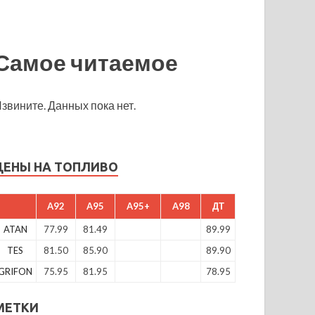
Самое читаемое
звините. Данных пока нет.
ЦЕНЫ НА ТОПЛИВО
A92
A95
A95+
A98
ДТ
ATAN
77.99
81.49
89.99
TES
81.50
85.90
89.90
GRIFON
75.95
81.95
78.95
МЕТКИ