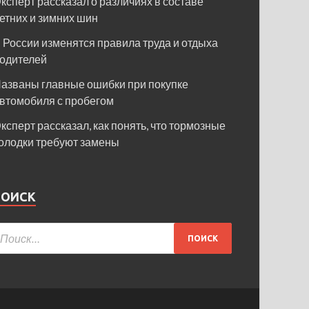
ксперт рассказал о различиях в составе
етних и зимних шин
 России изменятся правила труда и отдыха
одителей
азваны главные ошибки при покупке
втомобиля с пробегом
ксперт рассказал, как понять, что тормозные
олодки требуют замены
ПОИСК