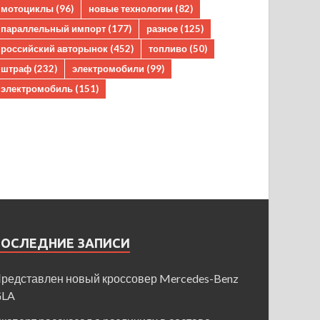
мотоциклы
(96)
новые технологии
(82)
параллельный импорт
(177)
разное
(125)
российский авторынок
(452)
топливо
(50)
штраф
(232)
электромобили
(99)
электромобиль
(151)
ПОСЛЕДНИЕ ЗАПИСИ
редставлен новый кроссовер Mercedes-Benz
GLA