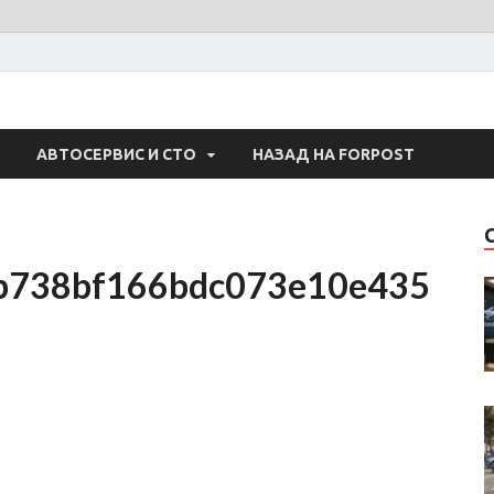
 Авто
АВТОСЕРВИС И СТО
НАЗАД НА FORPOST
b738bf166bdc073e10e435