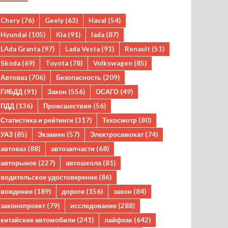
Chery
(76)
Geely
(63)
Haval
(54)
Hyundai
(105)
Kia
(91)
lada
(87)
LAda Granta
(97)
Lada Vesta
(91)
Renault
(51)
Skoda
(69)
Toyota
(78)
Volkswagen
(85)
Автоваз
(706)
Безопасность
(209)
ГИБДД
(91)
Закон
(556)
ОСАГО
(49)
ПДД
(136)
Происшествия
(56)
Статистика и рейтинги
(317)
Техосмотр
(80)
УАЗ
(85)
Экзамен
(57)
Электросамокат
(74)
автоваз
(88)
автозапчасти
(68)
авторынок
(227)
автошкола
(81)
водительское удостоверение
(86)
вождение
(189)
дороги
(156)
закон
(84)
законопроект
(79)
исследование
(288)
китайские автомобили
(241)
лайфхак
(642)