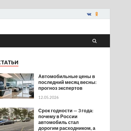
СТАТЬИ
Автомобильные цены в
последний месяц весны:
прогноз экспертов
12.05.2026
Срок годности — 3 года:
почему в России
автомобиль стал
дорогим расходником, а