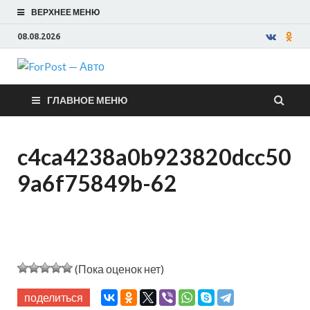
ВЕРХНЕЕ МЕНЮ
08.08.2026
ForPost —
ГЛАВНОЕ МЕНЮ
Авто
c4ca4238a0b923820dcc50
9a6f75849b-62
(Пока оценок нет)
поделиться