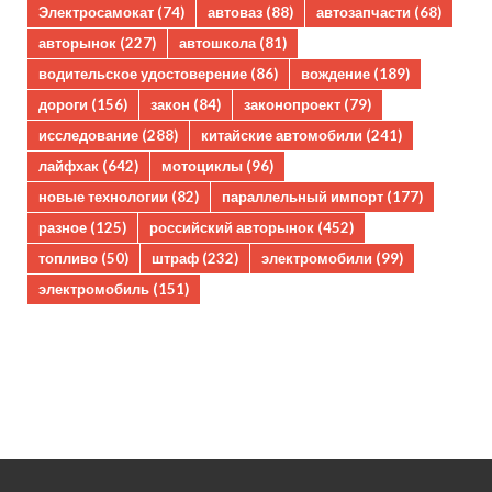
Электросамокат
(74)
автоваз
(88)
автозапчасти
(68)
авторынок
(227)
автошкола
(81)
водительское удостоверение
(86)
вождение
(189)
дороги
(156)
закон
(84)
законопроект
(79)
исследование
(288)
китайские автомобили
(241)
лайфхак
(642)
мотоциклы
(96)
новые технологии
(82)
параллельный импорт
(177)
разное
(125)
российский авторынок
(452)
топливо
(50)
штраф
(232)
электромобили
(99)
электромобиль
(151)