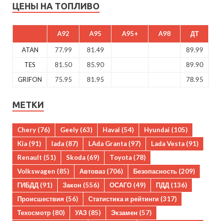
ЦЕНЫ НА ТОПЛИВО
A92
A95
A95+
A98
ДТ
ATAN
77.99
81.49
89.99
TES
81.50
85.90
89.90
GRIFON
75.95
81.95
78.95
МЕТКИ
Chery
(76)
Geely
(63)
Haval
(54)
Hyundai
(105)
Kia
(91)
lada
(87)
LAda Granta
(97)
Lada Vesta
(91)
Renault
(51)
Skoda
(69)
Toyota
(78)
Volkswagen
(85)
Автоваз
(706)
Безопасность
(209)
ГИБДД
(91)
Закон
(556)
ОСАГО
(49)
ПДД
(136)
Происшествия
(56)
Статистика и рейтинги
(317)
Техосмотр
(80)
УАЗ
(85)
Экзамен
(57)